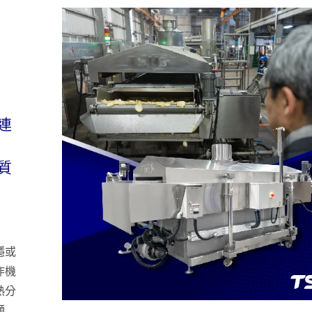
連
質
穩或
炸機
熱分
顯