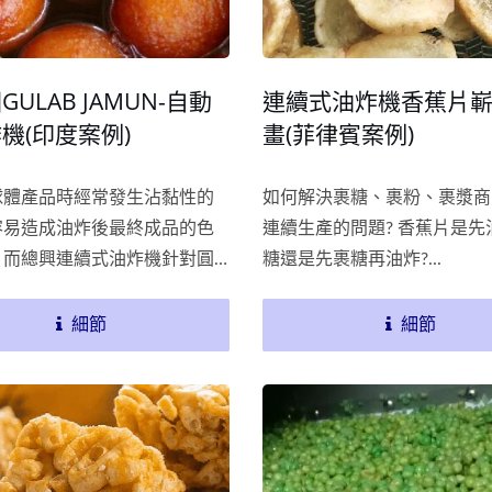
ULAB JAMUN-自動
連續式油炸機香蕉片
機(印度案例)
畫(菲律賓案例)
球體產品時經常發生沾黏性的
如何解決裹糖、裹粉、裹漿商
容易造成油炸後最終成品的色
連續生產的問題? 香蕉片是先
，而總興連續式油炸機針對圓
糖還是先裹糖再油炸?...
黏的特性，提供客戶新的解決
有效解決客戶產品油炸時發生
細節
細節
狀況，讓成品色澤達到一致，
最高品質的油炸食品。