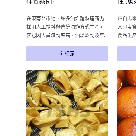
律賓案例)
性 (
在東南亞市場，許多油炸麵製造商仍
來自馬
採用人工投料與傳統油炸方式生產，
入印度
容易因人員流動率高、油溫波動及產
食品生
品成型不一致，影響包裝效率與產品
希望改
品質。本案例為菲律賓一家油炸麵製
與產品
細節
造商，導入總興/椿揚4米連續式油炸
椿揚的F
機，透過客製化模具設計、穩定油溫
既有產
控制及完整售後技術支援，逐步建立
合作不
連續式輸送帶油炸機
更穩定的生產流程，降低人工操作造
針對油
成的品質差異，成功提升產品一致性
量產穩
與設備運轉穩定性。