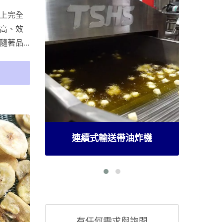
上完全
高、效
隨著品
場，企
炸機，以
今，中
流程，
分店，
油炸品
機
客製化工業用乾燥機
有任何需求與詢問