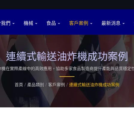
於我們
機械
食品
客戶案例
最新消息
連續式輸送油炸機成功案例
機在實際產線中的高效應用，協助多家食品製造商提升產能與品質穩定性，
利，在全球提供超過500多條油炸生產線，提供客製化多方產業適用的
興團隊帶領你創新食品未來，引領客戶走向「未來式食品機械」。
首頁
/
產品類別
/
客戶案例
/
連續式輸送油炸機成功案例