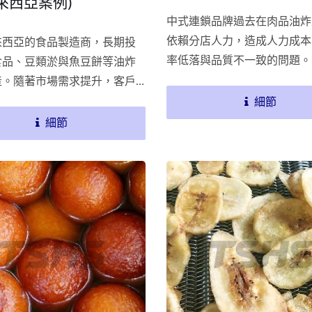
馬來西亞案例)
中式連鎖品牌過去在肉品油炸
依賴分店人力，造成人力成本
來西亞的食品製造商，長期投
率低落與品質不一致的問題。
食品、豆類淤與魚豆餅等油炸
牌快速擴張並積極進軍零售市
產。隨著市場需求提升，客戶
業決定導入CE認證連續式油
善既有油炸設備在油溫穩定性
細節
改善工作環境與提升產能。如
品質上的問題，因此導入總興/
細節
央廚房已成功建立標準化油炸
RYIN-402連續式油炸機，作為
產品經預炸處理後再配送至各
線升級的重要核心設備。此次
讓門市營運更輕鬆，同時確保
只是單純設備更換，更是一場
客製化工業用乾燥機
連續式輸送帶油炸
質穩定一致。
炸品質、產品一致性與長時間
定性的全面優化。