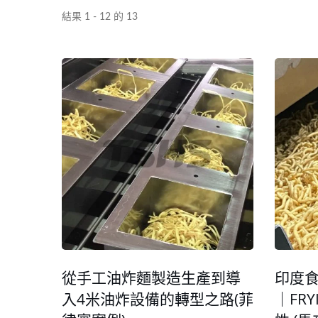
結果 1 - 12 的 13
從手工油炸麵製造生產到導
印度
入4米油炸設備的轉型之路(菲
｜FR