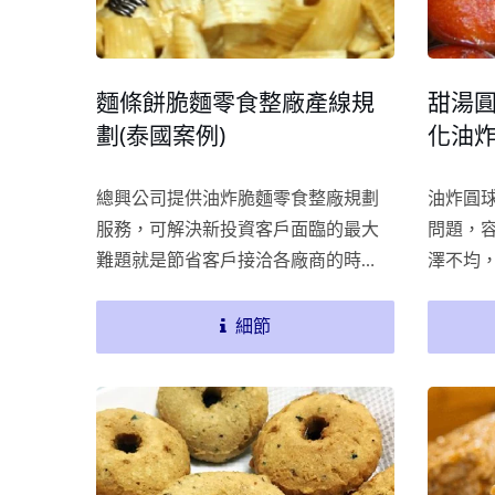
麵條餅脆麵零食整廠產線規
甜湯圓G
劃(泰國案例)
化油炸
總興公司提供油炸脆麵零食整廠規劃
油炸圓
服務，可解決新投資客戶面臨的最大
問題，
難題就是節省客戶接洽各廠商的時
澤不均
間，及依客戶需求客製化麵條餅生產
球體沾
線設計，總興提供「全國獨家」入料
方案，
細節
熱試機服務，讓客戶驗證最終產品是
的沾黏
否符合需求後，再接續出貨流程。尋
生產出
找休閒食品生產線整廠規劃的合作夥
伴，總興是您最優先的選擇。