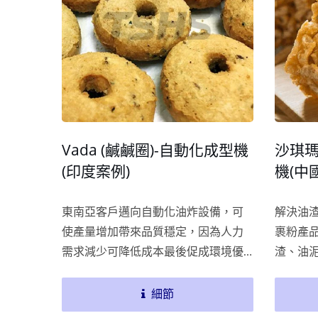
Vada (鹹鹹圈)-自動化成型機
沙琪瑪
(印度案例)
機(中
東南亞客戶邁向自動化油炸設備，可
解決油
使產量增加帶來品質穩定，因為人力
裹粉產
需求減少可降低成本最後促成環境優
渣、油
化。油炸設備可依據傳統手做Vada的
過濾機
形狀，透過擬真技巧客製成型設備，
所產生
細節
達到與手作相似度高的成品。
效穩定