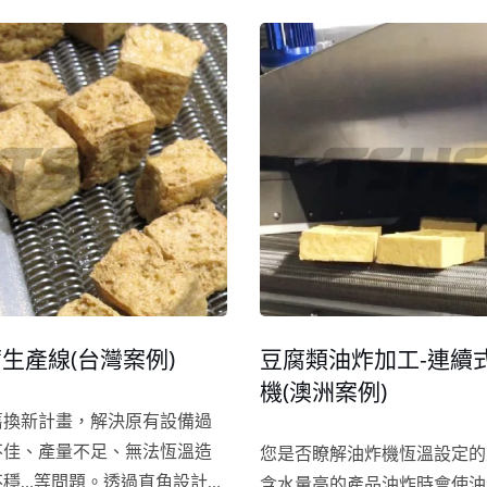
備損壞率降低。
生產線(台灣案例)
豆腐類油炸加工-連續
機(澳洲案例)
舊換新計畫，解決原有設備過
不佳、產量不足、無法恆溫造
您是否瞭解油炸機恆溫設定的
不穩…等問題。透過直角設計小
含水量高的產品油炸時會使油