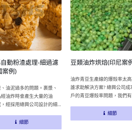
自動粉渣處理-細過濾
豆類油炸烘焙(印尼案例
國案例)
油炸青豆生產線的爆殼率太高
誰求助解決方案? 總興公司成
渣、油泥過多的問題。裹漿、
戶的青豆爆殼率問題，我們有
品經油炸時會產生大量的油
富的顧問團隊，提供專業的休
泥，經採用總興公司設計的細
解決方案，更能針對客戶的需
，成功解決大量粉末在油炸時
細節
最合適的建議。
的油渣、油泥的過濾處理，有
細節
產品的品質，延長油品壽命，