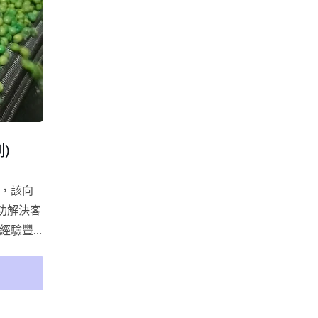
)
，該向
功解決客
經驗豐
閒食品
求提出