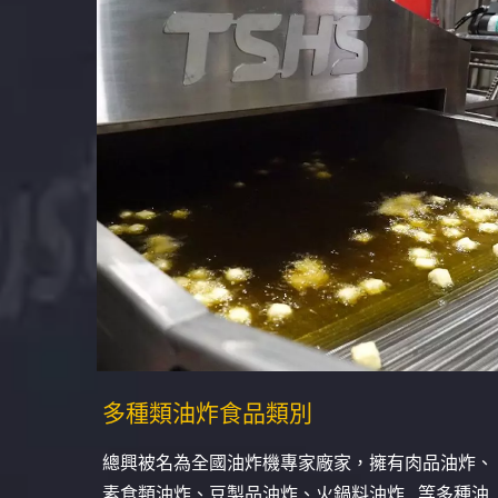
多種類油炸食品類別
總興被名為全國油炸機專家廠家，擁有肉品油炸、
素食類油炸、豆製品油炸、火鍋料油炸…等多種油