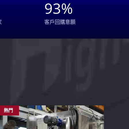
93
%
家
客戶回購意願
熱門