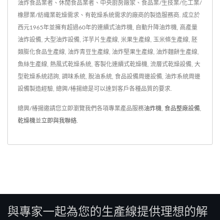
油炸食品業者、休閒食品業者、中央廚房廠家、食品業/生技業/化工業/
橡膠業/紡織業乾燥需求、有乾燥系統需求的廠商的製造服務商. 成立於
西元1965年並擁有超過60年的連續式油炸機, 自動升降油炸機, 高產量
油炸設備, 大型油炸設備, 洋芋片生產線, 米果生產線, 玉米條生產線, 胚
類膨化食品生產線, 油炸青豆生產線, 油炸堅果生產線, 油炸麵餅生產線,
魚絲生產線, 熱風式乾燥系統, 客製化連續式乾燥機, 流層式乾燥設備, 大
型乾燥系統諮詢, 調味系統, 脫油系統, 食品設備周邊設備, 油炸系統周邊
設備製造經驗, 總興/椿揚總是可以達到客戶各種品質的要求.
總興/椿揚邀請您立即瀏覽我們各項專業產品服務
油炸機
,
食品整廠設備
,
乾燥機
並
立即與我聯絡
.
與專家一起為您的生產線提供理想的解