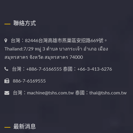
聯絡方式
台灣：82446台灣高雄市燕巢區安招路669號。
Thailand:7/29 หมู่ 3 ตำบล บางกระเจ้า อำเภอ เมือง
สมุทรสาคร จังหวัด สมุทรสาคร 74000
台灣：+886-7-6166555 泰國：+66-3-413-6276
886-7-6169555
台灣：machine@tshs.com.tw 泰國：thai@tshs.com.tw
最新消息