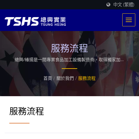
中文 (繁體)
服務流程
總興/椿揚是一間專業食品加工設備製造商，取得獨家加熱
系統研發專利，在全球提供超過500多條油炸生產線，提供
客製化多方產業適用的工業用乾燥機及擔任首間微波能源設
首頁
/
關於我們
/
服務流程
備開發應用廠商。總興團隊帶領你創新食品未來，引領客戶
走向「未來式食品機械」。
服務流程