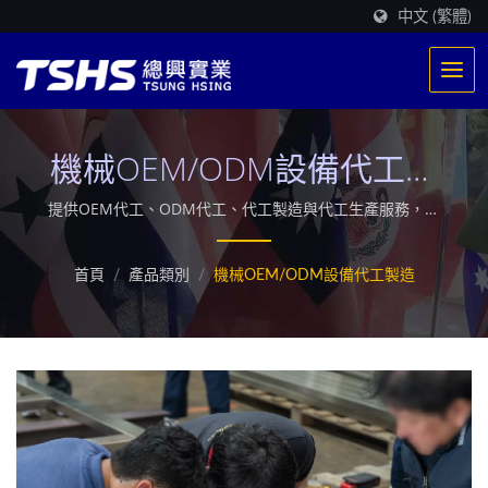
中文 (繁體)
機械OEM/ODM設備代工製
造
提供OEM代工、ODM代工、代工製造與代工生產服務，專
注加工精度與製程品質，承接各式設備代工與組裝製造，協
助業者穩定量產、強化製造能量。 / 總興/椿揚是一間專業食
首頁
/
產品類別
/
機械OEM/ODM設備代工製造
品加工設備製造商，取得獨家加熱系統研發專利，在全球提
供超過500多條油炸生產線，提供客製化多方產業適用的工
業用乾燥機及擔任首間微波能源設備開發應用廠商。總興團
隊帶領你創新食品未來，引領客戶走向「未來式食品機
械」。