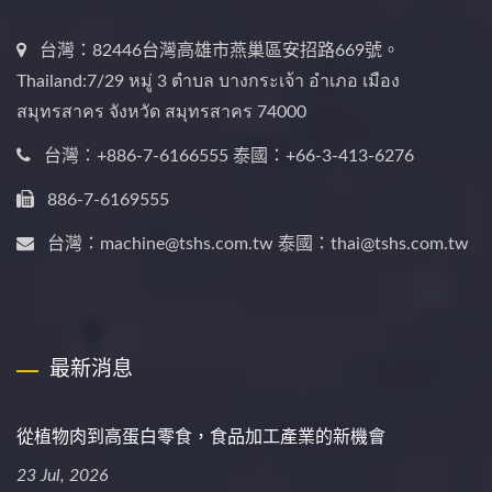
台灣：82446台灣高雄市燕巢區安招路669號。
Thailand:7/29 หมู่ 3 ตำบล บางกระเจ้า อำเภอ เมือง
สมุทรสาคร จังหวัด สมุทรสาคร 74000
台灣：+886-7-6166555 泰國：+66-3-413-6276
886-7-6169555
台灣：machine@tshs.com.tw 泰國：thai@tshs.com.tw
最新消息
從植物肉到高蛋白零食，食品加工產業的新機會
23 Jul, 2026