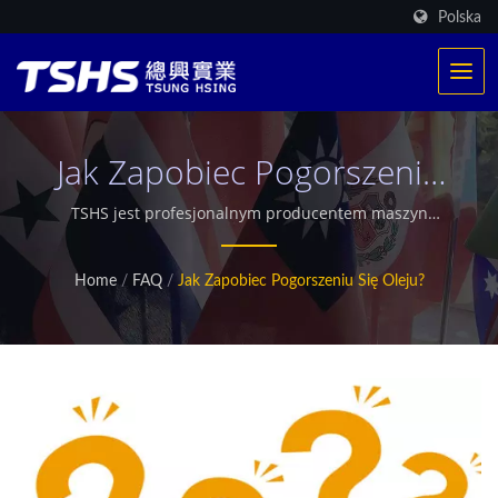
Polska
Jak Zapobiec Pogorszeniu
Się Oleju?
TSHS jest profesjonalnym producentem maszyn
spożywczych. Posiadamy wyłączny opatentowany
system grzewczy. Dostarczyliśmy ponad 500 produkcji
Home
/
FAQ
/
Jak Zapobiec Pogorszeniu Się Oleju?
smażenia na całym świecie. Oferujemy również
dostosowaną przemysłową suszarkę mikrofalową.