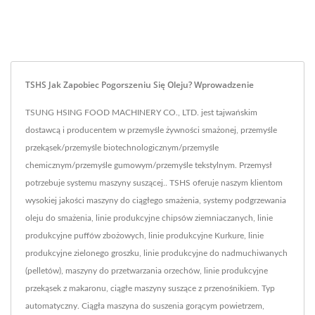
TSHS Jak Zapobiec Pogorszeniu Się Oleju? Wprowadzenie
TSUNG HSING FOOD MACHINERY CO., LTD. jest tajwańskim
dostawcą i producentem w przemyśle żywności smażonej, przemyśle
przekąsek/przemyśle biotechnologicznym/przemyśle
chemicznym/przemyśle gumowym/przemyśle tekstylnym. Przemysł
potrzebuje systemu maszyny suszącej.. TSHS oferuje naszym klientom
wysokiej jakości maszyny do ciągłego smażenia, systemy podgrzewania
oleju do smażenia, linie produkcyjne chipsów ziemniaczanych, linie
produkcyjne puffów zbożowych, linie produkcyjne Kurkure, linie
produkcyjne zielonego groszku, linie produkcyjne do nadmuchiwanych
(pelletów), maszyny do przetwarzania orzechów, linie produkcyjne
przekąsek z makaronu, ciągłe maszyny suszące z przenośnikiem. Typ
automatyczny. Ciągła maszyna do suszenia gorącym powietrzem,