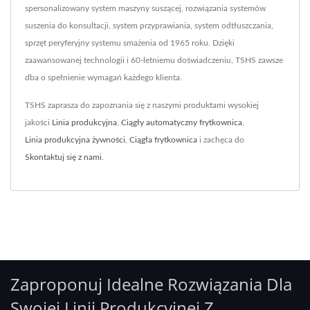
spersonalizowany system maszyny suszącej, rozwiązania systemów
suszenia do konsultacji, system przyprawiania, system odtłuszczania,
sprzęt peryferyjny systemu smażenia od 1965 roku. Dzięki
zaawansowanej technologii i 60-letniemu doświadczeniu, TSHS zawsze
dba o spełnienie wymagań każdego klienta.
TSHS zaprasza do zapoznania się z naszymi produktami wysokiej
jakości
Linia produkcyjna
,
Ciągły automatyczny frytkownica
,
Linia produkcyjna żywności
,
Ciągła frytkownica
i zachęca do
Skontaktuj się z nami
.
Zaproponuj Idealne Rozwiązania Dla
Swojej Linii Produkcyjnej Z