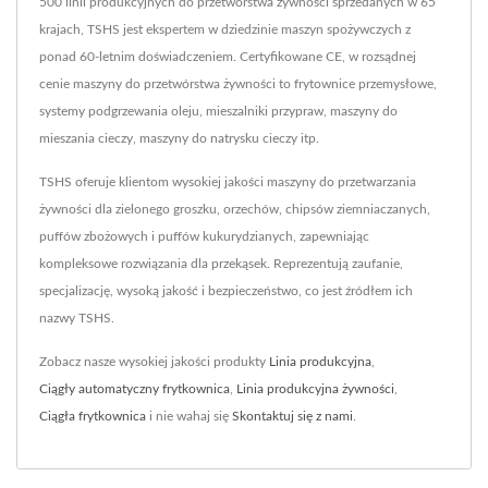
500 linii produkcyjnych do przetwórstwa żywności sprzedanych w 65
krajach, TSHS jest ekspertem w dziedzinie maszyn spożywczych z
ponad 60-letnim doświadczeniem. Certyfikowane CE, w rozsądnej
cenie maszyny do przetwórstwa żywności to frytownice przemysłowe,
systemy podgrzewania oleju, mieszalniki przypraw, maszyny do
mieszania cieczy, maszyny do natrysku cieczy itp.
TSHS oferuje klientom wysokiej jakości maszyny do przetwarzania
żywności dla zielonego groszku, orzechów, chipsów ziemniaczanych,
puffów zbożowych i puffów kukurydzianych, zapewniając
kompleksowe rozwiązania dla przekąsek. Reprezentują zaufanie,
specjalizację, wysoką jakość i bezpieczeństwo, co jest źródłem ich
nazwy TSHS.
Zobacz nasze wysokiej jakości produkty
Linia produkcyjna
,
Ciągły automatyczny frytkownica
,
Linia produkcyjna żywności
,
Ciągła frytkownica
i nie wahaj się
Skontaktuj się z nami
.