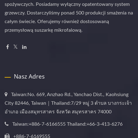
spożywczych. Posiadamy wyłączny opatentowany system
grzewczy. Dostarczyliśmy ponad 500 produkcji smażenia na
całym świecie. Oferujemy również dostosowaną
przemysłową suszarkę mikrofalową.
Nasz Adres
Taiwan:No. 669, Anzhao Rd., Yanchao Dist., Kaohsiung
City 82446, Taiwan｜Thailand:7/29 หมู่ 3 ตำบล บางกระเจ้า
อำเภอ เมืองสมุทรสาคร จังหวัด สมุทรสาคร 74000
Taiwan:+886-7-6166555 Thailand:+66-3-413-6276
+886-7-6169555