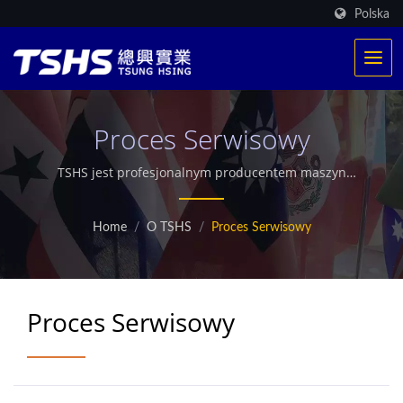
Polska
Proces Serwisowy
TSHS jest profesjonalnym producentem maszyn
spożywczych. Posiadamy wyłączny opatentowany
system grzewczy. Dostarczyliśmy ponad 500 produkcji
Home
/
O TSHS
/
Proces Serwisowy
smażenia na całym świecie. Oferujemy również
dostosowaną przemysłową suszarkę mikrofalową.
Proces Serwisowy