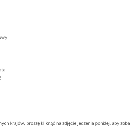
żowy
ata.
ć
ch krajów, proszę kliknąć na zdjęcie jedzenia poniżej, aby zob