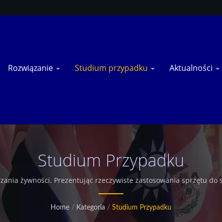
Rozwiązanie
Studium przypadku
Aktualności
Studium Przypadku
ania żywności. Prezentując rzeczywiste zastosowania sprzętu do s
 Hsing (TSHS) w zakresie integracji automatyzacji, optymalizacji
onalnym producentem maszyn spożywczych. Posiadamy ekskluzywny
Home
/
Kategoria
/
Studium Przypadku
żenia na całym świecie. Oferujemy również dostosowane przemysło