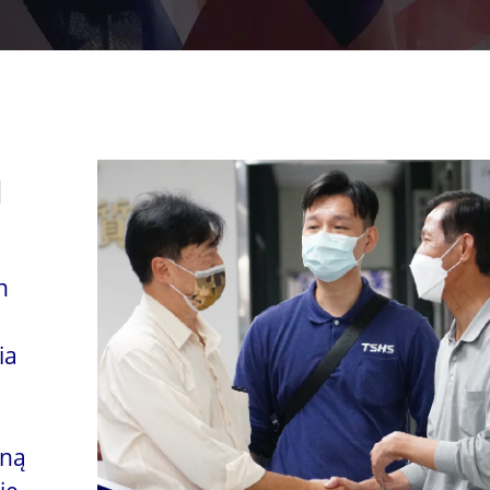
u
n
ia
oną