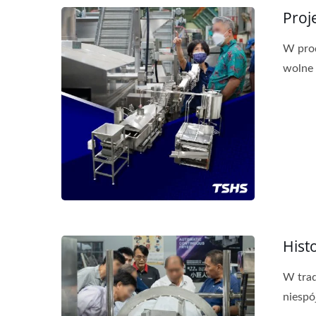
Proj
W prod
wolne 
Hist
W trad
niespó