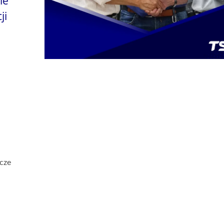
ie
ji
cze