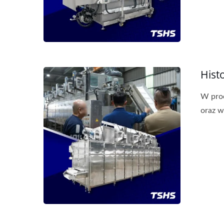
Hist
Ciągła Frytkownica Taśmowa
D
W proc
oraz w