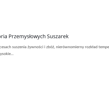
oria Przemysłowych Suszarek
ostosowana Suszarka
Ciągła Frytkownica Ta
esach suszenia żywności i zbóż, nierównomierny rozkład tempe
Przemysłowa
ysokie...