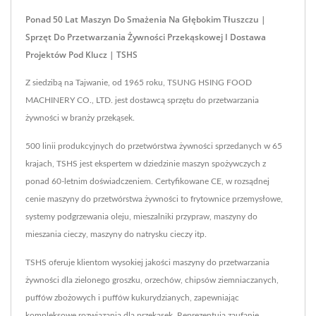
Ponad 50 Lat Maszyn Do Smażenia Na Głębokim Tłuszczu |
Sprzęt Do Przetwarzania Żywności Przekąskowej I Dostawa
Projektów Pod Klucz | TSHS
Z siedzibą na Tajwanie, od 1965 roku, TSUNG HSING FOOD
MACHINERY CO., LTD. jest dostawcą sprzętu do przetwarzania
żywności w branży przekąsek.
500 linii produkcyjnych do przetwórstwa żywności sprzedanych w 65
krajach, TSHS jest ekspertem w dziedzinie maszyn spożywczych z
ponad 60-letnim doświadczeniem. Certyfikowane CE, w rozsądnej
cenie maszyny do przetwórstwa żywności to frytownice przemysłowe,
systemy podgrzewania oleju, mieszalniki przypraw, maszyny do
mieszania cieczy, maszyny do natrysku cieczy itp.
TSHS oferuje klientom wysokiej jakości maszyny do przetwarzania
żywności dla zielonego groszku, orzechów, chipsów ziemniaczanych,
puffów zbożowych i puffów kukurydzianych, zapewniając
kompleksowe rozwiązania dla przekąsek. Reprezentują zaufanie,