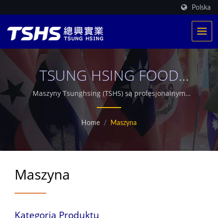
Polska
TSUNG HSING FOOD
MACHINERY CO., LTD.
Maszyny Tsunghsing (TSHS) są profesjonalnym
producentem ciągłych maszyn do smażenia oraz
systemów suszenia żywności.
Home
/
Maszyna
Maszyna
Kategoria Produktu