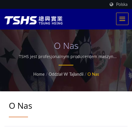
Polska
O Nas
TSHS jest profesjonalnym producentem maszyn
spożywczych. Posiadamy wyłączny opatentowany
system grzewczy. Dostarczyliśmy ponad 500 produkcji
Home
/
Oddział W Tajlandii
/
O Nas
smażenia na całym świecie. Oferujemy również
dostosowaną przemysłową suszarkę mikrofalową.
O Nas