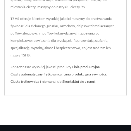
mieszania cieczy, maszyny do natrysku cieczy itp.
TSHS oferuje klientom wysokiej jakości maszyny do przetwarzania
żywności dla zielonego groszku, orzechów, chipsów ziemniaczanych,
puffów zbożowych i puffów kukurydzianych, zapewniając
kompleksowe rozwiązania dla przekąsek. Reprezentują zaufanie,
specjalizację, wysoką jakość i bezpieczeństwo, co jest źródłem ich
nazwy TSHS.
Zobacz nasze wysokiej jakości produkty
Linia produkcyjna
,
Ciągły automatyczny frytkownica
,
Linia produkcyjna żywności
,
Ciągła frytkownica
i nie wahaj się
Skontaktuj się z nami
.