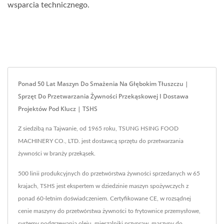
wsparcia technicznego.
Ponad 50 Lat Maszyn Do Smażenia Na Głębokim Tłuszczu |
Sprzęt Do Przetwarzania Żywności Przekąskowej I Dostawa
Projektów Pod Klucz | TSHS
Z siedzibą na Tajwanie, od 1965 roku, TSUNG HSING FOOD
MACHINERY CO., LTD. jest dostawcą sprzętu do przetwarzania
żywności w branży przekąsek.
500 linii produkcyjnych do przetwórstwa żywności sprzedanych w 65
krajach, TSHS jest ekspertem w dziedzinie maszyn spożywczych z
ponad 60-letnim doświadczeniem. Certyfikowane CE, w rozsądnej
cenie maszyny do przetwórstwa żywności to frytownice przemysłowe,
systemy podgrzewania oleju, mieszalniki przypraw, maszyny do