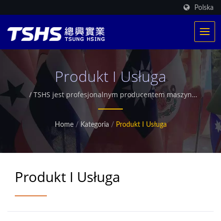
Polska
Produkt I Usługa
/ TSHS jest profesjonalnym producentem maszyn
spożywczych. Posiadamy ekskluzywny opatentowany
system grzewczy. Zrealizowaliśmy ponad 500
Home
/
Kategoria
/
Produkt I Usługa
produkcji smażenia na całym świecie. Oferujemy
również dostosowane przemysłowe suszarki
mikrofalowe.
Produkt I Usługa