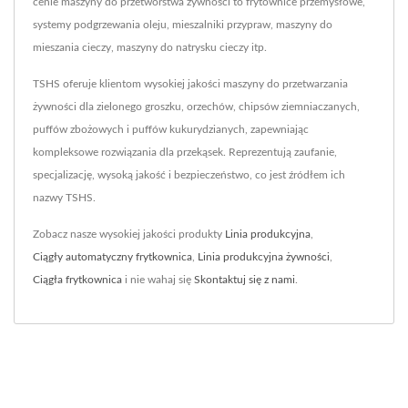
cenie maszyny do przetwórstwa żywności to frytownice przemysłowe,
systemy podgrzewania oleju, mieszalniki przypraw, maszyny do
mieszania cieczy, maszyny do natrysku cieczy itp.
TSHS oferuje klientom wysokiej jakości maszyny do przetwarzania
żywności dla zielonego groszku, orzechów, chipsów ziemniaczanych,
puffów zbożowych i puffów kukurydzianych, zapewniając
kompleksowe rozwiązania dla przekąsek. Reprezentują zaufanie,
specjalizację, wysoką jakość i bezpieczeństwo, co jest źródłem ich
nazwy TSHS.
Zobacz nasze wysokiej jakości produkty
Linia produkcyjna
,
Ciągły automatyczny frytkownica
,
Linia produkcyjna żywności
,
Ciągła frytkownica
i nie wahaj się
Skontaktuj się z nami
.