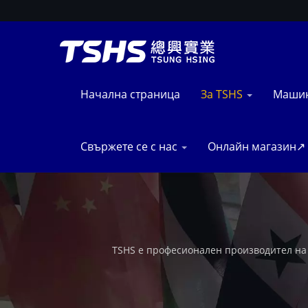
Начална страница
За TSHS
Маши
Свържете се с нас
Онлайн магазин↗
TSHS е професионален производител на
производствени линии за пържен