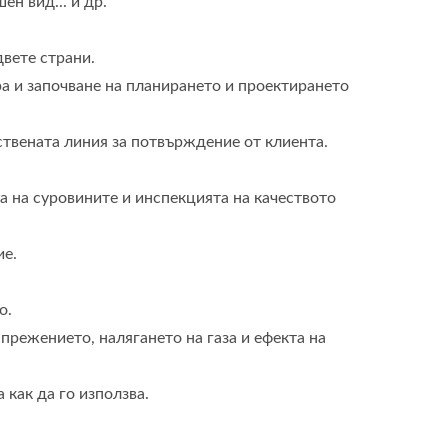
ен вид... и др.
двете страни.
ра и започване на планирането и проектирането
ствената линия за потвърждение от клиента.
та на суровините и инспекцията на качеството
ие.
о.
апрежението, налягането на газа и ефекта на
 как да го използва.