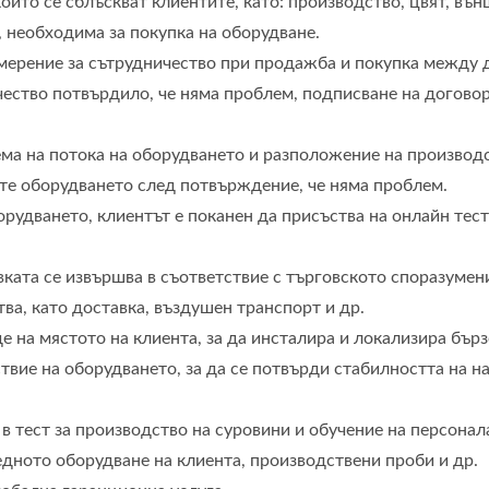
оито се сблъскват клиентите, като: производство, цвят, външ
, необходима за покупка на оборудване.
намерение за сътрудничество при продажба и покупка между 
ичество потвърдило, че няма проблем, подписване на догово
ема на потока на оборудването и разположение на производ
йте оборудването след потвърждение, че няма проблем.
орудването, клиентът е поканен да присъства на онлайн тес
авката се извършва в съответствие с търговското споразумен
ва, като доставка, въздушен транспорт и др.
е на мястото на клиента, за да инсталира и локализира бърз
ствие на оборудването, за да се потвърди стабилността на н
 в тест за производство на суровини и обучение на персонала
дното оборудване на клиента, производствени проби и др.