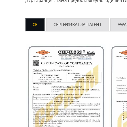
(17). Гаранция: TSHS предоставя едногодишна г
CE
СЕРТИФИКАТ ЗА ПАТЕНТ
AWA