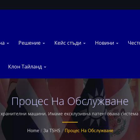
на
Решение
Кейс стъди
Новини
Чест
Клон Тайланд
Процес На Обслужване
 хранителни машини. Имаме ексклузивна патентована система з
е по целия свят. Също така предлагаме персонализирана инд
Home
/
За TSHS
/
Процес На Обслужване