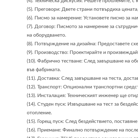
(4). Техническа дискусия: Решете проблемите, с к
(5). Преговори: Двете страни потвърдиха цената
(6). Писмо за намерение: Установете писмо за 
(7). Договор: Писмото за намерение за сътрудн
на оборудването.
(8). Потвърждение на дизайна: Предоставете сх
(9). Производство: Проектирайте и произвежда
(10). Фабрично тестване: След завършване на об
във фабриката.
(11). Доставка: След завършване на теста, дост
(12). Транспорт: Опционални транспортни средст
(13). Инсталация: Техническият инженер ще отид
(14). Студен пуск: Извършване на тест за бездей
отопление.
(15). Горещ пуск: След бездействието, поставяне
(16). Приемане: Финално потвърждение на после