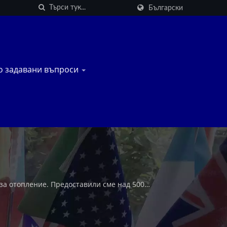
Български
о задавани въпроси
а отопление. Предоставили сме над 500
устриална микровълнова сушилня.