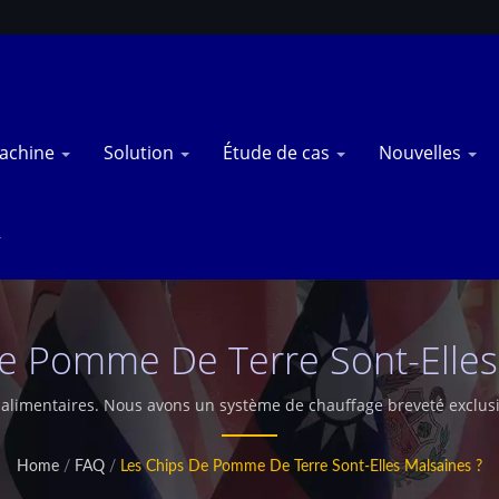
achine
Solution
Étude de cas
Nouvelles
e Pomme De Terre Sont-Elles
alimentaires. Nous avons un système de chauffage breveté exclusif
entier. Propose également un séchoir industriel à micro-ondes per
Home
/
FAQ
/
Les Chips De Pomme De Terre Sont-Elles Malsaines ?