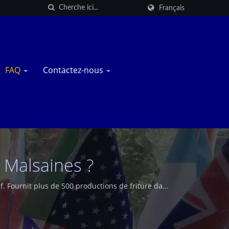
Français
FAQ
Contactez-nous
 Malsaines ?
. Fournit plus de 500 productions de friture dans
sonnalisé.