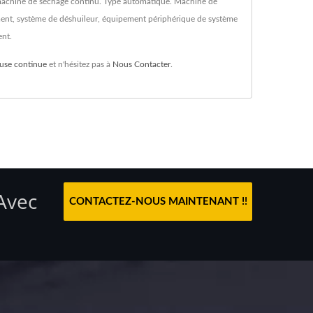
de machine de séchage continu. Type automatique. Machine de
ment, système de déshuileur, équipement périphérique de système
ent.
euse continue
et n'hésitez pas à
Nous Contacter
.
Avec
CONTACTEZ-NOUS MAINTENANT !!