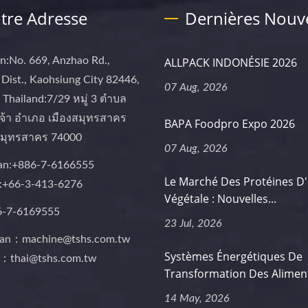
tre Adresse
Dernières Nouve
n:No. 669, Anzhao Rd.,
ALLPACK INDONÉSIE 2026
Dist., Kaohsiung City 82446,
07 Aug, 2026
Thailand:7/29 หมู่ 3 ตำบล
จ้า อำเภอ เมืองสมุทรสาคร
BAPA Foodpro Expo 2026
 สมุทรสาคร 74000
07 Aug, 2026
an:+886-7-6166555
Le Marché Des Protéines D'
d:+66-3-413-6276
Végétale : Nouvelles...
6-7-6169555
23 Jul, 2026
wan：machine@tshs.com.tw
Systèmes Énergétiques De
d：thai@tshs.com.tw
Transformation Des Aliment
14 May, 2026