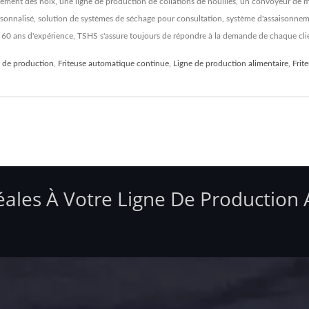
aitement des noix, une ligne de production de collations de nouilles, un convoyeur 
sonnalisé, solution de systèmes de séchage pour consultation, système d'assaisonne
t 60 ans d'expérience, TSHS s'assure toujours de répondre à la demande de chaque cli
 de production
,
Friteuse automatique continue
,
Ligne de production alimentaire
,
Frit
éales À Votre Ligne De Production 