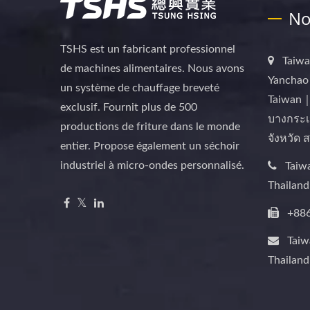
No
TSHS est un fabricant professionnel
Taiwa
de machines alimentaires. Nous avons
Yanchao 
un système de chauffage breveté
Taiwan｜
exclusif. Fournit plus de 500
บางกระเ
productions de friture dans le monde
จังหวัด
entier. Propose également un séchoir
industriel à micro-ondes personnalisé.
Taiw
Thailan
+88
Tai
Thailan