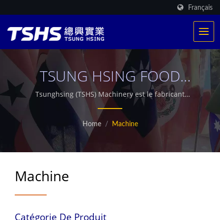
Français
TSUNG HSING FOOD
MACHINERY CO., LTD.
Tsunghsing (TSHS) Machinery est le fabricant
professionnel de machines de friture continues et de
systèmes d'équipement de séchage alimentaire multi.
Home
/
Machine
Machine
Catégorie De Produit