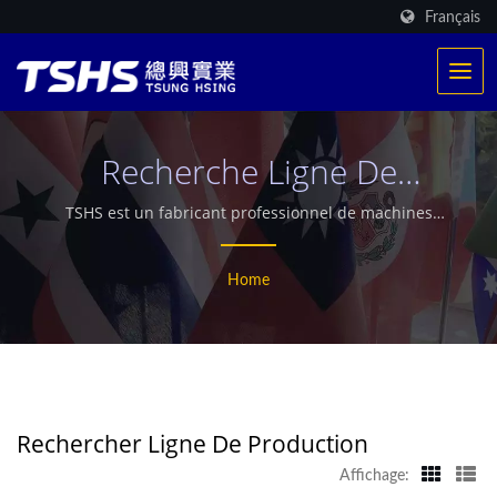
Français
Recherche Ligne De
Production | Machine À
TSHS est un fabricant professionnel de machines
alimentaires. Nous avons un système de chauffage
Friteuse, Fourniture
breveté exclusif. Fournit plus de 500 productions de
Home
friture dans le monde entier. Propose également un
D'équipement De
séchoir industriel à micro-ondes personnalisé.
Transformation Des
Aliments Pour Collations -
TSHS
Rechercher Ligne De Production
Affichage: