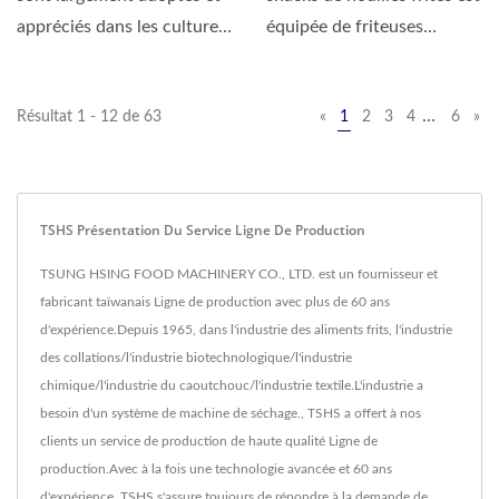
appréciés dans les cultures
équipée de friteuses
alimentaires...
continues entièrement...
…
Résultat 1 - 12 de 63
«
1
2
3
4
6
»
TSHS Présentation Du Service Ligne De Production
TSUNG HSING FOOD MACHINERY CO., LTD. est un fournisseur et
fabricant taïwanais Ligne de production avec plus de 60 ans
d'expérience.Depuis 1965, dans l'industrie des aliments frits, l'industrie
des collations/l'industrie biotechnologique/l'industrie
chimique/l'industrie du caoutchouc/l'industrie textile.L'industrie a
besoin d'un système de machine de séchage., TSHS a offert à nos
clients un service de production de haute qualité Ligne de
production.Avec à la fois une technologie avancée et 60 ans
d'expérience, TSHS s'assure toujours de répondre à la demande de