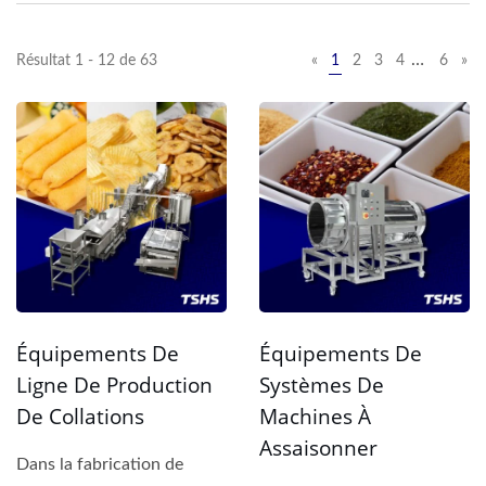
…
Résultat 1 - 12 de 63
«
1
2
3
4
6
»
Équipements De
Équipements De
Ligne De Production
Systèmes De
De Collations
Machines À
Assaisonner
Dans la fabrication de