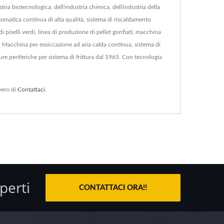
a biotecnologica, dell'industria chimica, dell'industria della
utomatica continua di alta qualità, sistema di riscaldamento
i piselli verdi, linea di produzione di pellet gonfiati, macchina
. Macchina per essiccazione ad aria calda continua, sistema di
re periferiche per sistema di frittura dal 1965. Con tecnologia
ibero di
Contattaci
.
perti
CONTATTACI ORA!!