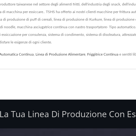
taiwanese nel settore degli alimenti fritti, dell'industria degli snack, dell'industri
ma di macchina per essiccare.. TSHS ha offerto ai nostri clienti macchine per frittura a
nea di produzione di puff di cereali, linea di produzione di Kurkure, linea di produzione d
ck di noodle, macchina asciugatrice continua con nastro trasportatore- Tipo automatico
 essiccazione per consulenza, sistema di condimento, sistema di disoleatura, attrezzatu
sfare le esigenze di ogni cliente.
e Automatica Continua
,
Linea di Produzione Alimentare
,
Friggitrice Continua
e sentiti l
r La Tua Linea Di Produzione Con Es