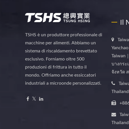
Il
TSHS è un produttore professionale di
Taiwa
macchine per alimenti. Abbiamo un
Yanchao 
sistema di riscaldamento brevettato
Taiwan｜
esclusivo. Forniamo oltre 500
บางกระเ
produzioni di frittura in tutto il
จังหวัด
mondo. Offriamo anche essiccatori
industriali a microonde personalizzati.
Taiw
Thailan
+88
Tai
Thailan