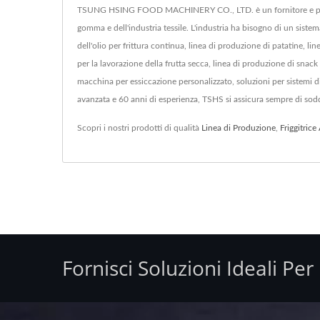
TSUNG HSING FOOD MACHINERY CO., LTD. è un fornitore e produttore 
gomma e dell'industria tessile. L'industria ha bisogno di un siste
dell'olio per frittura continua, linea di produzione di patatine, li
per la lavorazione della frutta secca, linea di produzione di sna
macchina per essiccazione personalizzato, soluzioni per sistemi di
avanzata e 60 anni di esperienza, TSHS si assicura sempre di soddi
Scopri i nostri prodotti di qualità
Linea di Produzione
,
Friggitric
Fornisci Soluzioni Ideali Pe