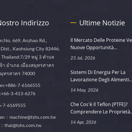
 Nostro Indirizzo
Ultime Notizie
Il Mercato Delle Proteine Ve
n:No. 669, Anzhao Rd.,
Nuove Opportunità...
Dist., Kaohsiung City 82446,
Thailand:7/29 หมู่ 3 ตำบล
23 Jul, 2026
จ้า อำเภอ เมืองสมุทรสาคร
Sistemi Di Energia Per La
 สมุทรสาคร 74000
Lavorazione Degli Alimenti..
an:+886-7-6166555
14 May, 2026
d:+66-3-413-6276
Che Cos'è Il Teflon (PTFE)?
6-7-6169555
Comprendere Le Proprietà..
wan：machine@tshs.com.tw
14 Apr, 2026
d：thai@tshs.com.tw