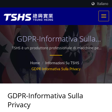
Italiano
GDPR-Informativa Sulla
Privacy
TSHS è un produttore professionale di macchine per
alimenti. Abbiamo un sistema di riscaldamento
brevettato esclusivo. Forniamo oltre 500 produzioni di
Home
/
Informazioni Su TSHS
/
frittura in tutto il mondo. Offriamo anche essiccatori
GDPR-Informativa Sulla Privacy
industriali a microonde personalizzati.
GDPR-Informativa Sulla
Privacy