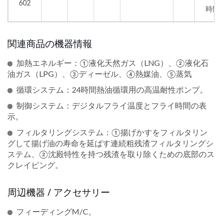
602
時間
関連商品の機器情報
加熱エネルギー：①液化天然ガス（LNG）、②液化石
油ガス（LPG）、③ディーゼル、④熱媒油、⑤蒸気
循環システム：24時間熱油循環用の高温耐性ポンプ。
制御システム：デジタルフライ温度とフライ時間の表
示。
フィルタリングシステム：①揚げかすをフィルタリン
グして揚げ油の寿命を延ばす連続粗残渣フィルタリングシ
ステム、②沈殿特性を持つ残渣を取り除くための底部のス
クレイピング。
周辺機器 / アクセサリー
フィーディングM/C。