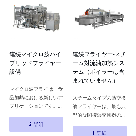
も、連続生産のために生
いて業界をリードしてい
産ラインに組み合わせる
ます。世界の食品メーカ
こともできます。
ーのニーズに応えるよう
に設計されたFRYIN-Kシ
リーズは、安定した衛生
的で安全なオールインワ
連続マイクロ波ハイ
連続フライヤー-スチ
ンの揚げ物ソリューショ
ブリッドフライヤー
ーム対流油加熱シス
ンを提供します。
設備
テム（ボイラーは含
まれていません）
マイクロ波フライは、食
品加熱における新しいア
スチームタイプの熱交換
プリケーションです。油
油フライヤーは、最も典
による熱エネルギーを利
型的な間接熱交換器の一
用して、外側から内側に
つであり、即席麺の生産
詳細
かけて揚げ物を加熱・熟
に広く使用されており、
詳細