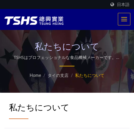
日本語
私たちについて
TSHSはプロフェッショナルな食品機械メーカーです。独
自の特許取得済み加熱システムを持っています。世界中で
500以上の揚げ物生産を提供しています。また、カスタマ
Home
/
タイの支店
/
私たちについて
イズされた産業用マイクロ波乾燥機も提供しています。
私たちについて