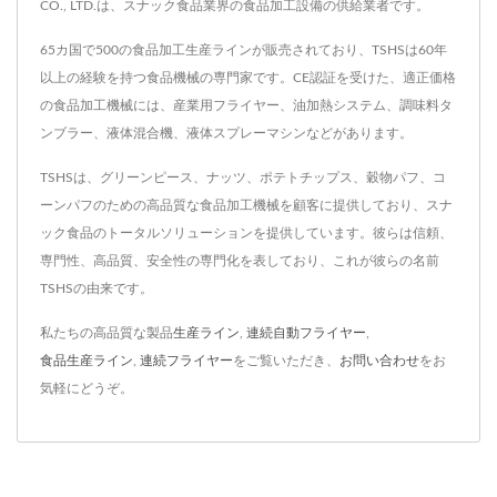
CO., LTD.は、スナック食品業界の食品加工設備の供給業者です。
65カ国で500の食品加工生産ラインが販売されており、TSHSは60年
以上の経験を持つ食品機械の専門家です。CE認証を受けた、適正価格
の食品加工機械には、産業用フライヤー、油加熱システム、調味料タ
ンブラー、液体混合機、液体スプレーマシンなどがあります。
TSHSは、グリーンピース、ナッツ、ポテトチップス、穀物パフ、コ
ーンパフのための高品質な食品加工機械を顧客に提供しており、スナ
ック食品のトータルソリューションを提供しています。彼らは信頼、
専門性、高品質、安全性の専門化を表しており、これが彼らの名前
TSHSの由来です。
私たちの高品質な製品
生産ライン
,
連続自動フライヤー
,
食品生産ライン
,
連続フライヤー
をご覧いただき、
お問い合わせ
をお
気軽にどうぞ。