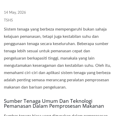
14 May, 2026
TSHS
Sistem tenaga yang berbeza mempengaruhi bukan sahaja
kelajuan pemanasan, tetapi juga kestabilan suhu dan
penggunaan tenaga secara keseluruhan. Beberapa sumber
tenaga lebih sesuai untuk pemanasan cepat dan
pengeluaran berkapasiti tinggi, manakala yang lain
mengutamakan keseragaman dan kestabilan suhu. Oleh itu,
memahami ciri-ciri dan aplikasi sistem tenaga yang berbeza
adalah penting semasa merancang peralatan pemprosesan
makanan dan barisan pengeluaran.
Sumber Tenaga Umum Dan Teknologi
Pemanasan Dalam Pemprosesan Makanan