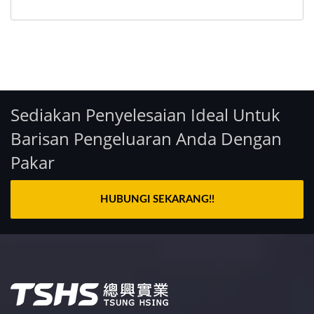
Sediakan Penyelesaian Ideal Untuk
Barisan Pengeluaran Anda Dengan
Pakar
HUBUNGI SEKARANG!!