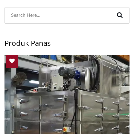
Produk Panas