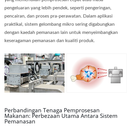
pengeluaran yang lebih pendek, seperti pengeringan,
pencairan, dan proses pra-perawatan. Dalam aplikasi
praktikal, sistem gelombang mikro sering digabungkan
dengan kaedah pemanasan lain untuk menyeimbangkan
keseragaman pemanasan dan kualiti produk.
Perbandingan Tenaga Pemprosesan
Makanan: Perbezaan Utama Antara Sistem
Pemanasan