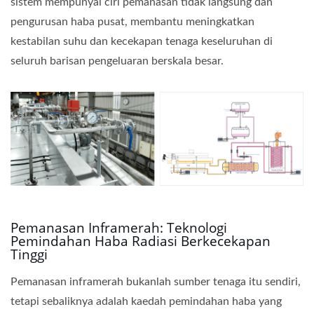
sistem mempunyai ciri pemanasan tidak langsung dan
pengurusan haba pusat, membantu meningkatkan
kestabilan suhu dan kecekapan tenaga keseluruhan di
seluruh barisan pengeluaran berskala besar.
Pemanasan Inframerah: Teknologi
Pemindahan Haba Radiasi Berkecekapan
Tinggi
Pemanasan inframerah bukanlah sumber tenaga itu sendiri,
tetapi sebaliknya adalah kaedah pemindahan haba yang