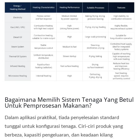
Bagaimana Memilih Sistem Tenaga Yang Betul
Untuk Pemprosesan Makanan?
Dalam aplikasi praktikal, tiada penyelesaian standard
tunggal untuk konfigurasi tenaga. Ciri-ciri produk yang
berbeza, kapasiti pengeluaran, dan keadaan kilang