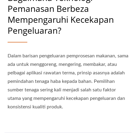
Pemanasan Berbeza
Mempengaruhi Kecekapan
Pengeluaran?
Dalam barisan pengeluaran pemprosesan makanan, sama
ada untuk menggoreng, mengering, membakar, atau
pelbagai aplikasi rawatan terma, prinsip asasnya adalah
pemindahan tenaga haba kepada bahan. Pemilihan
sumber tenaga sering kali menjadi salah satu faktor
utama yang mempengaruhi kecekapan pengeluaran dan
konsistensi kualiti produk.