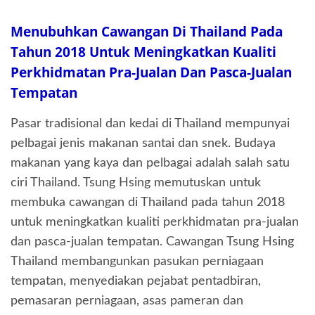
Menubuhkan Cawangan Di Thailand Pada
Tahun 2018 Untuk Meningkatkan Kualiti
Perkhidmatan Pra-Jualan Dan Pasca-Jualan
Tempatan
Pasar tradisional dan kedai di Thailand mempunyai
pelbagai jenis makanan santai dan snek. Budaya
makanan yang kaya dan pelbagai adalah salah satu
ciri Thailand. Tsung Hsing memutuskan untuk
membuka cawangan di Thailand pada tahun 2018
untuk meningkatkan kualiti perkhidmatan pra-jualan
dan pasca-jualan tempatan. Cawangan Tsung Hsing
Thailand membangunkan pasukan perniagaan
tempatan, menyediakan pejabat pentadbiran,
pemasaran perniagaan, asas pameran dan