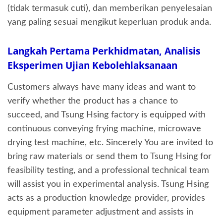
(tidak termasuk cuti), dan memberikan penyelesaian
yang paling sesuai mengikut keperluan produk anda.
Langkah Pertama Perkhidmatan, Analisis
Eksperimen Ujian Kebolehlaksanaan
Customers always have many ideas and want to
verify whether the product has a chance to
succeed, and Tsung Hsing factory is equipped with
continuous conveying frying machine, microwave
drying test machine, etc. Sincerely You are invited to
bring raw materials or send them to Tsung Hsing for
feasibility testing, and a professional technical team
will assist you in experimental analysis. Tsung Hsing
acts as a production knowledge provider, provides
equipment parameter adjustment and assists in