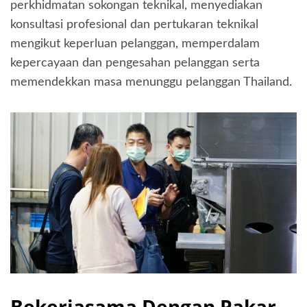
perkhidmatan sokongan teknikal, menyediakan
konsultasi profesional dan pertukaran teknikal
mengikut keperluan pelanggan, memperdalam
kepercayaan dan pengesahan pelanggan serta
memendekkan masa menunggu pelanggan Thailand.
Bekerjasama Dengan Pakar