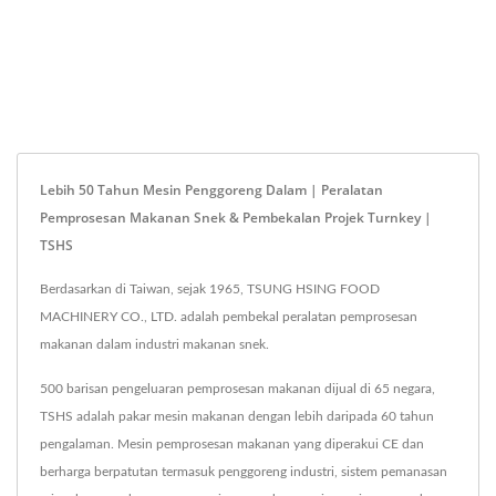
Lebih 50 Tahun Mesin Penggoreng Dalam | Peralatan
Pemprosesan Makanan Snek & Pembekalan Projek Turnkey |
TSHS
Berdasarkan di Taiwan, sejak 1965, TSUNG HSING FOOD
MACHINERY CO., LTD. adalah pembekal peralatan pemprosesan
makanan dalam industri makanan snek.
500 barisan pengeluaran pemprosesan makanan dijual di 65 negara,
TSHS adalah pakar mesin makanan dengan lebih daripada 60 tahun
pengalaman. Mesin pemprosesan makanan yang diperakui CE dan
berharga berpatutan termasuk penggoreng industri, sistem pemanasan