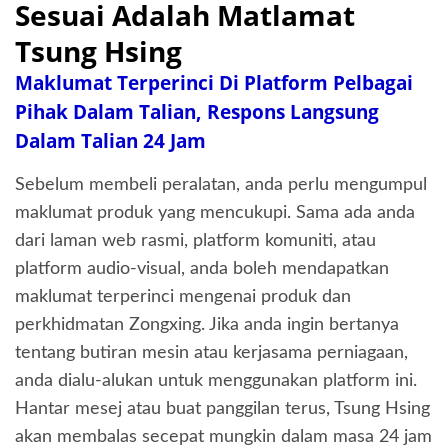
Sesuai Adalah Matlamat
Tsung Hsing
Maklumat Terperinci Di Platform Pelbagai
Pihak Dalam Talian, Respons Langsung
Dalam Talian 24 Jam
Sebelum membeli peralatan, anda perlu mengumpul
maklumat produk yang mencukupi. Sama ada anda
dari laman web rasmi, platform komuniti, atau
platform audio-visual, anda boleh mendapatkan
maklumat terperinci mengenai produk dan
perkhidmatan Zongxing. Jika anda ingin bertanya
tentang butiran mesin atau kerjasama perniagaan,
anda dialu-alukan untuk menggunakan platform ini.
Hantar mesej atau buat panggilan terus, Tsung Hsing
akan membalas secepat mungkin dalam masa 24 jam