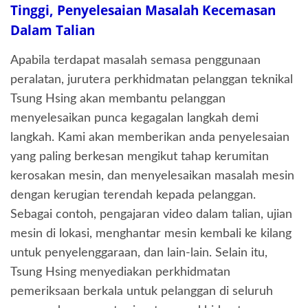
Tinggi, Penyelesaian Masalah Kecemasan
Dalam Talian
Apabila terdapat masalah semasa penggunaan
peralatan, jurutera perkhidmatan pelanggan teknikal
Tsung Hsing akan membantu pelanggan
menyelesaikan punca kegagalan langkah demi
langkah. Kami akan memberikan anda penyelesaian
yang paling berkesan mengikut tahap kerumitan
kerosakan mesin, dan menyelesaikan masalah mesin
dengan kerugian terendah kepada pelanggan.
Sebagai contoh, pengajaran video dalam talian, ujian
mesin di lokasi, menghantar mesin kembali ke kilang
untuk penyelenggaraan, dan lain-lain. Selain itu,
Tsung Hsing menyediakan perkhidmatan
pemeriksaan berkala untuk pelanggan di seluruh