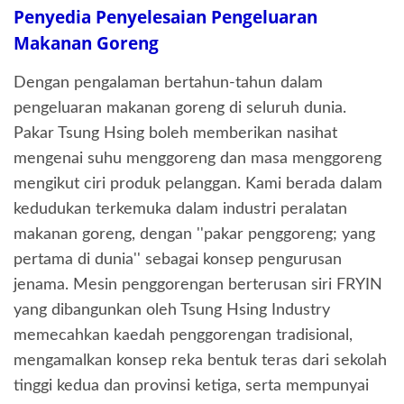
Penyedia Penyelesaian Pengeluaran
Makanan Goreng
Dengan pengalaman bertahun-tahun dalam
pengeluaran makanan goreng di seluruh dunia.
Pakar Tsung Hsing boleh memberikan nasihat
mengenai suhu menggoreng dan masa menggoreng
mengikut ciri produk pelanggan. Kami berada dalam
kedudukan terkemuka dalam industri peralatan
makanan goreng, dengan ''pakar penggoreng; yang
pertama di dunia'' sebagai konsep pengurusan
jenama. Mesin penggorengan berterusan siri FRYIN
yang dibangunkan oleh Tsung Hsing Industry
memecahkan kaedah penggorengan tradisional,
mengamalkan konsep reka bentuk teras dari sekolah
tinggi kedua dan provinsi ketiga, serta mempunyai