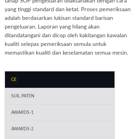
tahap SOP pengeluaran dilaksanakan dengan cara
yang tinggi standard dan ketat. Proses pemeriksaan
adalah berdasarkan lukisan standard barisan
pengeluaran. Laporan yang hilang akan
ditandatangani dan dicop oleh kakitangan kawalan
kualiti selepas pemeriksaan semula untuk
memastikan kualiti dan keselamatan semua mesin.
CE
SIJIL PATEN
AWARDS-1
AWARDS-2