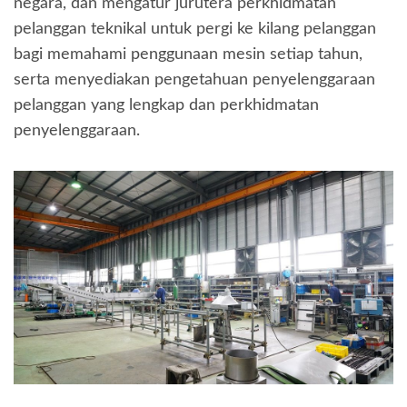
negara, dan mengatur jurutera perkhidmatan
pelanggan teknikal untuk pergi ke kilang pelanggan
bagi memahami penggunaan mesin setiap tahun,
serta menyediakan pengetahuan penyelenggaraan
pelanggan yang lengkap dan perkhidmatan
penyelenggaraan.