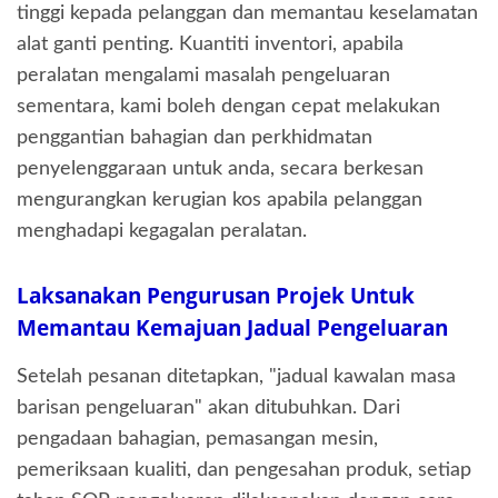
tinggi kepada pelanggan dan memantau keselamatan
alat ganti penting. Kuantiti inventori, apabila
peralatan mengalami masalah pengeluaran
sementara, kami boleh dengan cepat melakukan
penggantian bahagian dan perkhidmatan
penyelenggaraan untuk anda, secara berkesan
mengurangkan kerugian kos apabila pelanggan
menghadapi kegagalan peralatan.
Laksanakan Pengurusan Projek Untuk
Memantau Kemajuan Jadual Pengeluaran
Setelah pesanan ditetapkan, "jadual kawalan masa
barisan pengeluaran" akan ditubuhkan. Dari
pengadaan bahagian, pemasangan mesin,
pemeriksaan kualiti, dan pengesahan produk, setiap