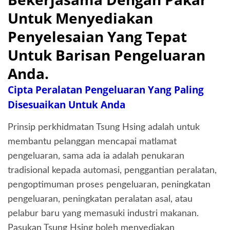
Untuk Menyediakan
Penyelesaian Yang Tepat
Untuk Barisan Pengeluaran
Anda.
Cipta Peralatan Pengeluaran Yang Paling
Disesuaikan Untuk Anda
Prinsip perkhidmatan Tsung Hsing adalah untuk
membantu pelanggan mencapai matlamat
pengeluaran, sama ada ia adalah penukaran
tradisional kepada automasi, penggantian peralatan,
pengoptimuman proses pengeluaran, peningkatan
pengeluaran, peningkatan peralatan asal, atau
pelabur baru yang memasuki industri makanan.
Pasukan Tsung Hsing boleh menyediakan