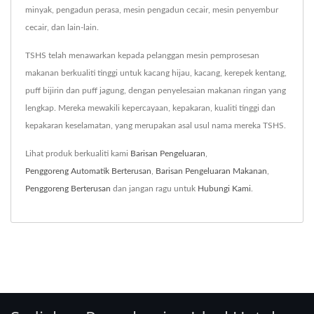
minyak, pengadun perasa, mesin pengadun cecair, mesin penyembur
cecair, dan lain-lain.
TSHS telah menawarkan kepada pelanggan mesin pemprosesan
makanan berkualiti tinggi untuk kacang hijau, kacang, kerepek kentang,
puff bijirin dan puff jagung, dengan penyelesaian makanan ringan yang
lengkap. Mereka mewakili kepercayaan, kepakaran, kualiti tinggi dan
kepakaran keselamatan, yang merupakan asal usul nama mereka TSHS.
Lihat produk berkualiti kami
Barisan Pengeluaran
,
Penggoreng Automatik Berterusan
,
Barisan Pengeluaran Makanan
,
Penggoreng Berterusan
dan jangan ragu untuk
Hubungi Kami
.