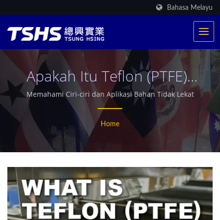
Bahasa Melayu
Apakah Itu Teflon (PTFE)?
Memahami Ciri-Ciri Dan
Memahami Ciri-ciri dan Aplikasi Bahan Tidak Lekat
Aplikasi Bahan Tidak Lekat
Home