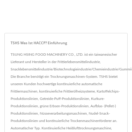
TSHS Was Ist HACCP? Einführung
TSUNG HSING FOOD MACHINERY CO., LTD. ist ein taiwanesischer
Lieferant und Hersteller in der Frittierlebensmittelindustrie,
Snacklebensmittelindustrie/Biotechnologieindustrie/Chemieindustrie/Gummiind
Die Branche benötigt ein Trocknungsmaschinen-System. TSHS bietet
unseren Kunden hochwertige kontinuierliche automatische
Frittiermaschinen, kontinuierliche Frittierölheizsysteme, Kartoffelchips-
Produktionslinien, Getreide-Puff-Produktionslinien, Kurkure-
Produktionslinien, grüne Erbsen-Produktionslinien, Aufblas- (Pellet-)
Produktionslinien, Nüsseverarbeitungsmaschinen, Nudel-Snack-
Produktionslinien und kontinuierliche Trockenmaschinenförderer an.
Automatischer Typ. Kontinuierliche Heißlufttrocknungsmaschine,