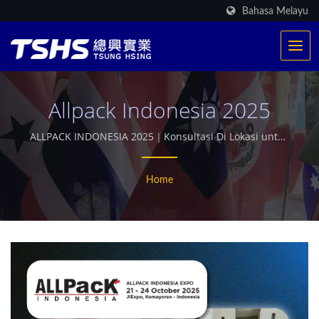
Bahasa Melayu
Allpack Indonesia 2025
ALLPACK INDONESIA 2025｜Konsultasi Di Lokasi untuk
Barisan Pemprosesan Snek Berisi Udara dan
Kacang/Bean｜Selamat Datang Melawat HALL D1 /
Home
Booth DK 007 & DL 007