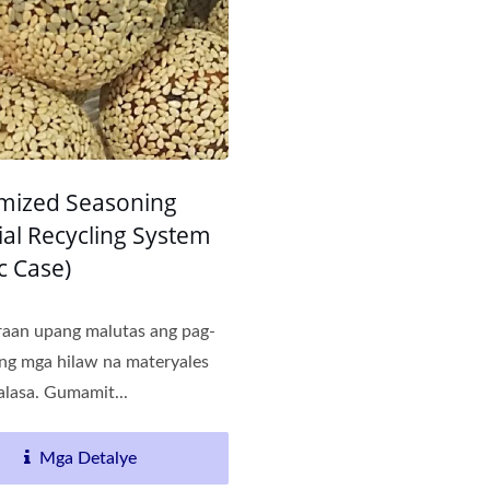
mized Seasoning
al Recycling System
Customized Na Industrial
Patuloy Na Conveyo
c Case)
Dryer
raan upang malutas ang pag-
ng mga hilaw na materyales
lasa. Gumamit...
Mga Detalye