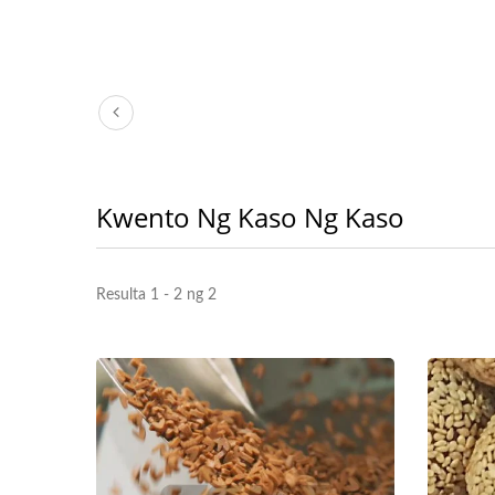
Kwento Ng Kaso Ng Kaso
Resulta 1 - 2 ng 2