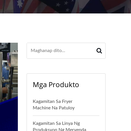
microwave.
Mga Produkto
Kagamitan Sa Fryer
Machine Na Patuloy
Kagamitan Sa Linya Ng
Produksyon Ng Meryenda