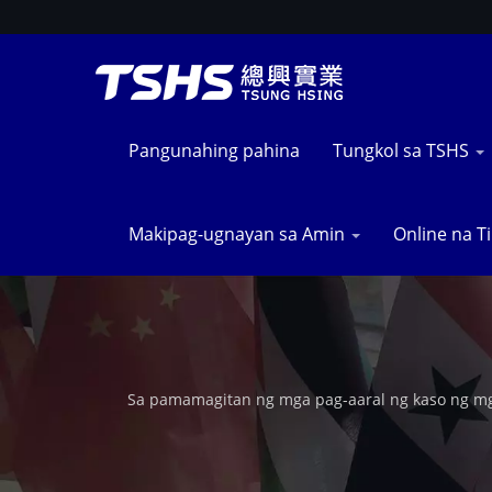
Pangunahing pahina
Tungkol sa TSHS
Makipag-ugnayan sa Amin
Online na 
Sa pamamagitan ng mga pag-aaral ng kaso ng mga
tunay na aplikasyon at pagganap ng iba't ib
pulbos at pagkakapareho ng lasa upang matulu
propesyonal na tagagawa ng makina sa pagkain. 