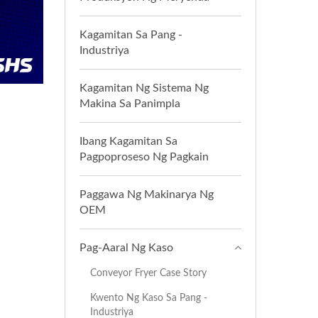
Kagamitan Sa Pang -
Industriya
Kagamitan Ng Sistema Ng
Makina Sa Panimpla
Ibang Kagamitan Sa
Pagpoproseso Ng Pagkain
Paggawa Ng Makinarya Ng
OEM
Pag-Aaral Ng Kaso
Conveyor Fryer Case Story
Kwento Ng Kaso Sa Pang -
Industriya