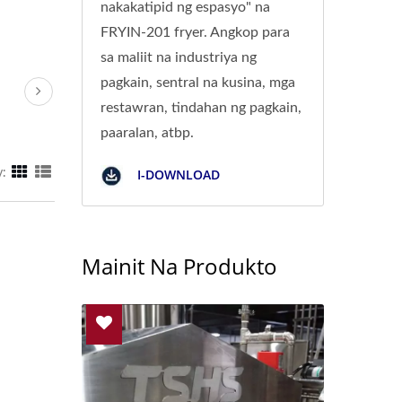
nakakatipid ng espasyo" na
FRYIN-201 fryer. Angkop para
sa maliit na industriya ng
pagkain, sentral na kusina, mga
restawran, tindahan ng pagkain,
paaralan, atbp.
I-DOWNLOAD
y:
Mainit Na Produkto