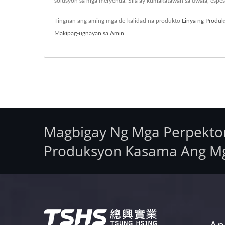
solusyon sa mga meryenda. Sila ay kumakatawan sa tiwala, espes
Tingnan ang aming mga de-kalidad na produkto
Linya ng Produ
Makipag-ugnayan sa Amin
.
Magbigay Ng Mga Perpekton
Produksyon Kasama Ang Mg