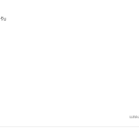
รับ
แสดง