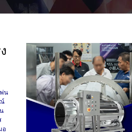
ุง
พ่น
ณ์
ใน
ส
มอ