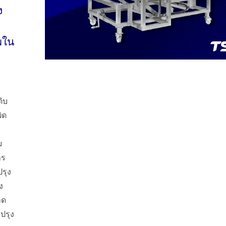
ง
พใน
ิบ
ิด
ม
าร
รุง
ง
ลด
ปรุง