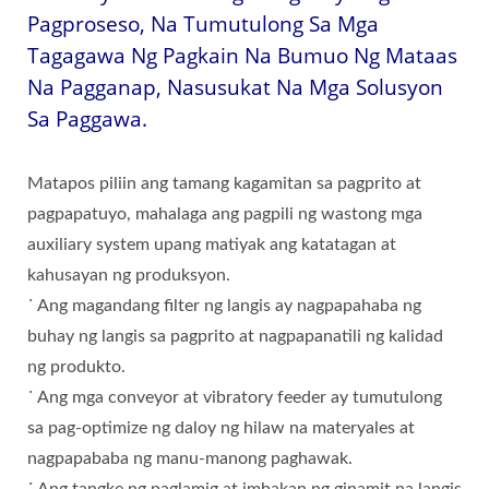
Pagproseso, Na Tumutulong Sa Mga
Tagagawa Ng Pagkain Na Bumuo Ng Mataas
Na Pagganap, Nasusukat Na Mga Solusyon
Sa Paggawa.
Matapos piliin ang tamang kagamitan sa pagprito at
pagpapatuyo, mahalaga ang pagpili ng wastong mga
auxiliary system upang matiyak ang katatagan at
kahusayan ng produksyon.
˙ Ang magandang filter ng langis ay nagpapahaba ng
buhay ng langis sa pagprito at nagpapanatili ng kalidad
ng produkto.
˙ Ang mga conveyor at vibratory feeder ay tumutulong
sa pag-optimize ng daloy ng hilaw na materyales at
nagpapababa ng manu-manong paghawak.