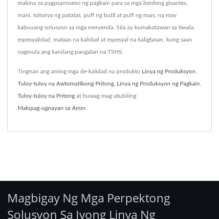
makina sa pagpoproseso ng pagkain para sa mga berdeng gisantes,
mani, tsitsirya ng patatas, puff ng butil at puff ng mais, na may
kabuuang solusyon sa mga meryenda. Sila ay kumakatawan sa tiwala,
espesyalidad, mataas na kalidad at espesyal na kaligtasan, kung saan
nagmula ang kanilang pangalan na TSHS.
Tingnan ang aming mga de-kalidad na produkto
Linya ng Produksyon
,
Tuloy-tuloy na Awtomatikong Pritong
,
Linya ng Produksyon ng Pagkain
,
Tuloy-tuloy na Pritong
at huwag mag-atubiling
Makipag-ugnayan sa Amin
.
Magbigay Ng Mga Perpektong
Solusyon Sa Iyong Linya Ng