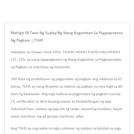
Mahigit 50 Taon Ng Suplay Ng Ibang Kagamitan Sa Pagpoproseso
Ng Pagkain | TSHS
Nakatayo sa Taiwan, mula 1965, TSUNG HSING FOOD MACHINERY
CO., LTD. ay isang tagapagtustos ng Ibang Kagamitan sa Pagpoproseso
ng Pagkain sa industriya ng meryenda.
500 linya ng produksyon ng pagproseso ng pagkain ang naibenta sa 65
bansa, TSHS ay isang eksperto sa makina ng pagkain na may higit sa 60
taon ng karanasan. Ang mga makina sa pagproseso ng pagkain na may
CE certification at abot-kayang presyo ay kinabibilangan ng mga
industrial fryer, sistema ng pag-init ng langis, seasoning tumblers, liquid
mixer machines, liquid sprayer machines, atbp.
Ang TSHS ay nag-aalok sa mga customer ng mataas na kalidad na mga