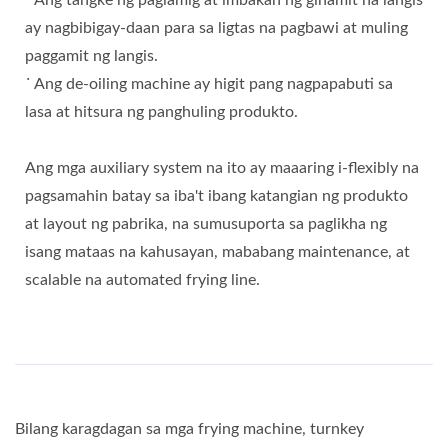
˙ Ang tangke ng paglamig at imbakan ng ginamit na langis
ay nagbibigay-daan para sa ligtas na pagbawi at muling
paggamit ng langis.
˙ Ang de-oiling machine ay higit pang nagpapabuti sa
lasa at hitsura ng panghuling produkto.
Ang mga auxiliary system na ito ay maaaring i-flexibly na
pagsamahin batay sa iba't ibang katangian ng produkto
at layout ng pabrika, na sumusuporta sa paglikha ng
isang mataas na kahusayan, mababang maintenance, at
scalable na automated frying line.
Bilang karagdagan sa mga frying machine, turnkey