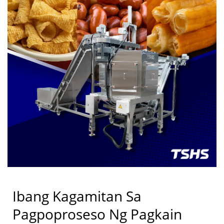
mga tagagawa ng pagkain na bumuo ng mataas na
pagganap, nasusukat na mga solusyon sa paggawa. /
TSHS ay isang propesyonal na tagagawa ng makina sa
pagkain. Mayroon kaming eksklusibong patented na
sistema ng pag-init. Nagbigay ng higit sa 500 na
produksyon ng pagprito sa buong mundo. Nag-aalok
din ng mga customized na industrial dryer na
microwave.
Ibang Kagamitan Sa
Pagpoproseso Ng Pagkain