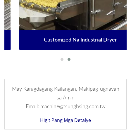
Customized Na Industrial Dryer
May Karagdagang Kailangan, Makipag-ugnayan
sa Amin
Email: machine@tsunghsing.com.tw
Higit Pang Mga Detalye