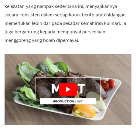
kelezatan yang nampak sederhana ini, menyajikannya
secara konsisten dalam setiap kotak bento atau hidangan
memerlukan lebih daripada sekadar kemahiran kulinari. Ia
juga bergantung kepada mempunyai persediaan
menggoreng yang boleh dipercayai.