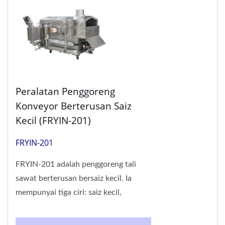
Peralatan Penggoreng
Konveyor Berterusan Saiz
Kecil (FRYIN-201)
FRYIN-201
FRYIN-201 adalah penggoreng tali
sawat berterusan bersaiz kecil. Ia
mempunyai tiga ciri: saiz kecil,
menjimatkan ruang, dan penggunaan
tenaga yang rendah....