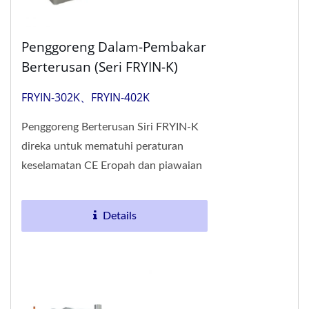
Penggoreng Dalam-Pembakar
Berterusan (Seri FRYIN-K)
FRYIN-302K、FRYIN-402K
Penggoreng Berterusan Siri FRYIN-K
direka untuk mematuhi peraturan
keselamatan CE Eropah dan piawaian
pemprosesan makanan antarabangsa.
Dilengkapi dengan...
Details