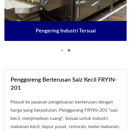
Pengering Industri Tersuai
Penggoreng Berterusan Saiz Kecil FRYIN-
201
Masuk ke pasaran pengeluaran berterusan dengan
harga yang berpatutan. Penggoreng FRYIN-201 "saiz
kecil, menjimatkan ruang". Sesuai untuk industri
makanan kecil, dapur pusat, restoran, kedai makanan,