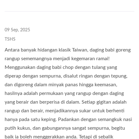
09 Sep, 2025
TSHS
Antara banyak hidangan klasik Taiwan, daging babi goreng
rangup sememangnya menjadi kegemaran ramai!
Menggunakan daging babi chop dengan tulang yang
diperap dengan sempurna, disalut ringan dengan tepung,
dan digoreng dalam minyak panas hingga keemasan,
hasilnya adalah permukaan yang rangup dengan daging
yang berair dan berperisa di dalam. Setiap gigitan adalah
rangup dan berair, menjadikannya sukar untuk berhenti
hanya pada satu keping. Padankan dengan semangkuk nasi
putih kukus, dan gabungannya sangat sempurna, begitu
baik ia boleh menggerakkan anda. Tetapi di sebalik