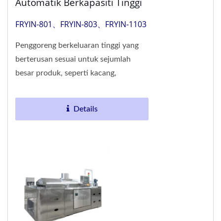
Automatik Berkapasiti Tinggi
FRYIN-801、FRYIN-803、FRYIN-1103
Penggoreng berkeluaran tinggi yang
berterusan sesuai untuk sejumlah
besar produk, seperti kacang,
makanan ringan yang mengembang,
kerepek, daging dan lain-lain....
Details