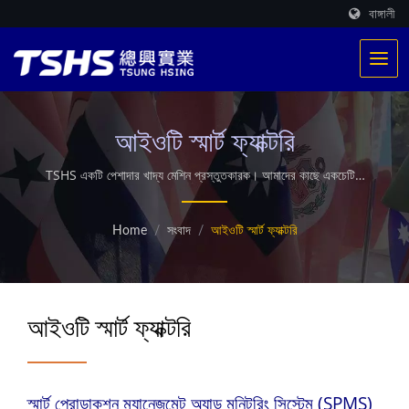
বাঙ্গালী
আইওটি স্মার্ট ফ্যাক্টরি
TSHS একটি পেশাদার খাদ্য মেশিন প্রস্তুতকারক। আমাদের কাছে একচেটিয়া
পেটেন্টযুক্ত তাপীকরণ ব্যবস্থা রয়েছে। বিশ্বজুড়ে 500টিরও বেশি ভাজা উৎপাদন
সরবরাহ করা হয়েছে। এছাড়াও কাস্টমাইজড মাইক্রোওয়েভ শিল্প ড্রায়ার অফার
Home
/
সংবাদ
/
আইওটি স্মার্ট ফ্যাক্টরি
করি।
আইওটি স্মার্ট ফ্যাক্টরি
স্মার্ট প্রোডাকশন ম্যানেজমেন্ট অ্যান্ড মনিটরিং সিস্টেম (SPMS)