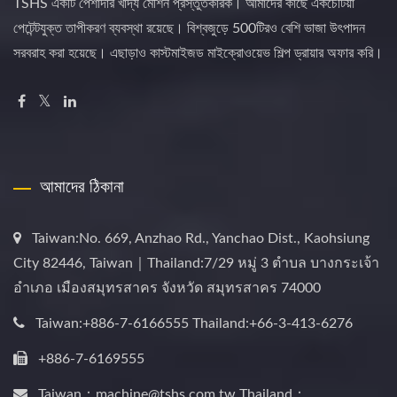
TSHS একটি পেশাদার খাদ্য মেশিন প্রস্তুতকারক। আমাদের কাছে একচেটিয়া
পেটেন্টযুক্ত তাপীকরণ ব্যবস্থা রয়েছে। বিশ্বজুড়ে 500টিরও বেশি ভাজা উৎপাদন
সরবরাহ করা হয়েছে। এছাড়াও কাস্টমাইজড মাইক্রোওয়েভ শিল্প ড্রায়ার অফার করি।
আমাদের ঠিকানা
Taiwan:No. 669, Anzhao Rd., Yanchao Dist., Kaohsiung
City 82446, Taiwan｜Thailand:7/29 หมู่ 3 ตำบล บางกระเจ้า
อำเภอ เมืองสมุทรสาคร จังหวัด สมุทรสาคร 74000
Taiwan:+886-7-6166555 Thailand:+66-3-413-6276
+886-7-6169555
Taiwan：machine@tshs.com.tw Thailand：