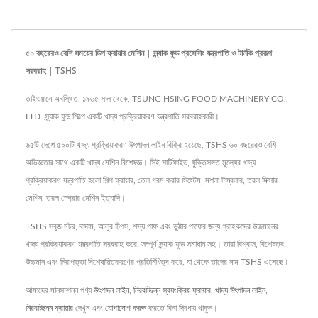
৫০ বছরেরও বেশি সময়ের ডিপ ফ্রায়ার মেশিন | স্ন্যাক ফুড প্রসেসিং যন্ত্রপাতি ও টার্নকি প্রকল্প
সরবরাহ | TSHS
তাইওয়ানে অবস্থিত, ১৯৬৫ সাল থেকে, TSUNG HSING FOOD MACHINERY CO.,
LTD. স্ন্যাক ফুড শিল্পে একটি খাদ্য প্রক্রিয়াকরণ যন্ত্রপাতি সরবরাহকারী।
৬৫টি দেশে ৫০০টি খাদ্য প্রক্রিয়াকরণ উৎপাদন লাইন বিক্রি হয়েছে, TSHS ৬০ বছরেরও বেশি
অভিজ্ঞতার সাথে একটি খাদ্য মেশিন বিশেষজ্ঞ। সিই সার্টিফাইড, যুক্তিসঙ্গত মূল্যের খাদ্য
প্রক্রিয়াকরণ যন্ত্রপাতি হলো শিল্প ফ্রায়ার, তেল গরম করার সিস্টেম, মশলা টাম্বলার, তরল মিক্সার
মেশিন, তরল স্প্রোর মেশিন ইত্যাদি।
TSHS সবুজ মটর, বাদাম, আলুর চিপস, শস্য পাফ এবং ভুট্টার পাফের জন্য গ্রাহকদের উচ্চমানের
খাদ্য প্রক্রিয়াকরণ যন্ত্রপাতি সরবরাহ করে, সম্পূর্ণ স্ন্যাক ফুড সমাধান সহ। তারা বিশ্বাস, বিশেষত্ব,
উচ্চমান এবং নিরাপত্তা বিশেষায়িতকরণের প্রতিনিধিত্ব করে, যা থেকে তাদের নাম TSHS এসেছে।
আমাদের মানসম্পন্ন পণ্য
উৎপাদন লাইন
,
নিরবচ্ছিন্ন স্বয়ংক্রিয় ফ্রায়ার
,
খাদ্য উৎপাদন লাইন
,
নিরবচ্ছিন্ন ফ্রায়ার
দেখুন এবং
যোগাযোগ করুন
করতে বিনা দ্বিধায় থাকুন।