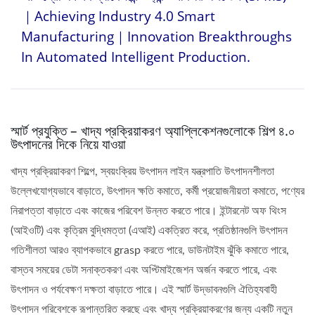
｜Achieving Industry 4.0 Smart
Manufacturing｜Innovation Breakthroughs
In Automated Intelligent Production.
স্মার্ট প্রযুক্তি – খাদ্য প্রক্রিয়াকরণ অ্যাপ্লিকেশনগুলোকে শিল্প ৪.০
উৎপাদনের দিকে নিয়ে যাওয়া
খাদ্য প্রক্রিয়াকরণ শিল্পে, স্বয়ংক্রিয় উৎপাদন লাইন যন্ত্রপাতি উৎপাদনশীলতা
উল্লেখযোগ্যভাবে বাড়াতে, উৎপাদন ক্ষতি কমাতে, কর্মী প্রয়োজনীয়তা কমাতে, পণ্যের
নিরাপত্তা বাড়াতে এবং কাজের পরিবেশ উন্নত করতে পারে। ইন্টারনেট অফ থিংস
(আইওটি) এবং কৃত্রিম বুদ্ধিমত্তা (এআই) একত্রিত করে, প্রতিষ্ঠানগুলি উৎপাদন
গতিশীলতা আরও ব্যাপকভাবে grasp করতে পারে, ডাউনটাইম ঝুঁকি কমাতে পারে,
বাস্তব সময়ের ডেটা সনাক্তকরণ এবং অপ্টিমাইজেশন অর্জন করতে পারে, এবং
উৎপাদন ও পর্যবেক্ষণ দক্ষতা বাড়াতে পারে। এই স্মার্ট উদ্ভাবনগুলি ঐতিহ্যবাহী
উৎপাদন পরিবেশকে রূপান্তরিত করছে এবং খাদ্য প্রক্রিয়াকরণের জন্য একটি নতুন