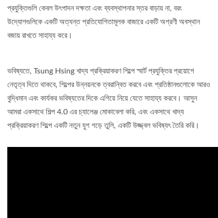
প্রযুক্তিগুলি কেবল উৎপাদন দক্ষতা এবং ব্যবস্থাপনার স্তর বাড়ায় না, বরং
উদ্যোগগুলিকে একটি অত্যন্ত প্রতিযোগিতামূলক বাজারে একটি অগ্রণী অবস্থান
বজায় রাখতে সাহায্য করে।
ভবিষ্যতে, Tsung Hsing খাদ্য প্রক্রিয়াকরণ শিল্পে স্মার্ট প্রযুক্তির প্রয়োগে
নেতৃত্ব দিতে থাকবে, শিল্পের উন্নয়নকে ত্বরান্বিত করবে এবং প্রতিষ্ঠানগুলোকে আরও
বুদ্ধিমান এবং কার্যকর ভবিষ্যতের দিকে এগিয়ে নিয়ে যেতে সাহায্য করবে। আসুন
আমরা একসাথে শিল্প 4.0 এর চ্যালেঞ্জ মোকাবেলা করি, এবং একসাথে খাদ্য
প্রক্রিয়াকরণ শিল্পে একটি নতুন যুগ গড়ে তুলি, একটি উজ্জ্বল ভবিষ্যৎ তৈরি করি।