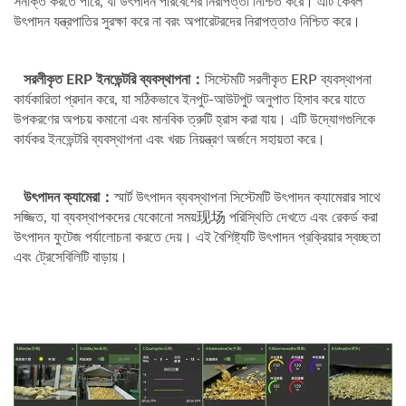
সনাক্ত করতে পারে, যা উৎপাদন পরিবেশের নিরাপত্তা নিশ্চিত করে। এটি কেবল
উৎপাদন যন্ত্রপাতির সুরক্ষা করে না বরং অপারেটরদের নিরাপত্তাও নিশ্চিত করে।
সরলীকৃত ERP ইনভেন্টরি ব্যবস্থাপনা：
সিস্টেমটি সরলীকৃত ERP ব্যবস্থাপনা
কার্যকারিতা প্রদান করে, যা সঠিকভাবে ইনপুট-আউটপুট অনুপাত হিসাব করে যাতে
উপকরণের অপচয় কমানো এবং মানবিক ত্রুটি হ্রাস করা যায়। এটি উদ্যোগগুলিকে
কার্যকর ইনভেন্টরি ব্যবস্থাপনা এবং খরচ নিয়ন্ত্রণ অর্জনে সহায়তা করে।
উৎপাদন ক্যামেরা：
স্মার্ট উৎপাদন ব্যবস্থাপনা সিস্টেমটি উৎপাদন ক্যামেরার সাথে
সজ্জিত, যা ব্যবস্থাপকদের যেকোনো সময়现场 পরিস্থিতি দেখতে এবং রেকর্ড করা
উৎপাদন ফুটেজ পর্যালোচনা করতে দেয়। এই বৈশিষ্ট্যটি উৎপাদন প্রক্রিয়ার স্বচ্ছতা
এবং ট্রেসেবিলিটি বাড়ায়।