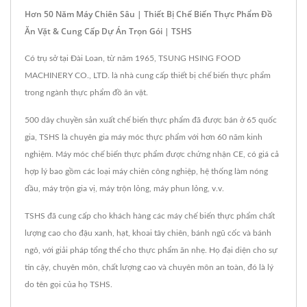
Hơn 50 Năm Máy Chiên Sâu | Thiết Bị Chế Biến Thực Phẩm Đồ
Ăn Vặt & Cung Cấp Dự Án Trọn Gói | TSHS
Có trụ sở tại Đài Loan, từ năm 1965, TSUNG HSING FOOD
MACHINERY CO., LTD. là nhà cung cấp thiết bị chế biến thực phẩm
trong ngành thực phẩm đồ ăn vặt.
500 dây chuyền sản xuất chế biến thực phẩm đã được bán ở 65 quốc
gia, TSHS là chuyên gia máy móc thực phẩm với hơn 60 năm kinh
nghiệm. Máy móc chế biến thực phẩm được chứng nhận CE, có giá cả
hợp lý bao gồm các loại máy chiên công nghiệp, hệ thống làm nóng
dầu, máy trộn gia vị, máy trộn lỏng, máy phun lỏng, v.v.
TSHS đã cung cấp cho khách hàng các máy chế biến thực phẩm chất
lượng cao cho đậu xanh, hạt, khoai tây chiên, bánh ngũ cốc và bánh
ngô, với giải pháp tổng thể cho thực phẩm ăn nhẹ. Họ đại diện cho sự
tin cậy, chuyên môn, chất lượng cao và chuyên môn an toàn, đó là lý
do tên gọi của họ TSHS.