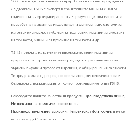
500 производствени линии за преработка на храни, продадени в
65 държави, TSHS е експерт в хранителните машини с над 60
години опит. Сертифицирани по CE, разумно ценови машини за
преработка на храни са индустриални фритюрници, системи за
нагряване на масло, тумблери за подправки, машини за смесване
на течности, машини за пръскане на течности и др.
TSHS предлага на клиентите висококачествени машини за
преработка на храни за зелени грах, ядки, картофени чипсове,
зърнени пуфове и пуфове от царевица, с общи решения за закуски.
Те представляват доверие, специализация, висококачествена и
безопасна специализация, от която произлиза името им TSHS.
Разгледайте нашите качествени продукти
Производствена линия
,
Непрекъснат автоматичен фритюрник
,
Производствена линия за храни
,
Непрекъснат фритюрник
и не се
колебайте да
Свържете се с нас
.