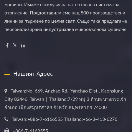
машини. Имаме ексклузивна патентована система за
отопление. Предоставили сме над 500 производствени
линии за пържене по целия свят. Също така предлагаме
персонализирана индустриална микровълнова сушилня.
Нашият Адрес
Taiwan:No. 669, Anzhao Rd., Yanchao Dist., Kaohsiung
City 82446, Taiwan｜Thailand:7/29 หมู่ 3 ตำบล บางกระเจ้า
อำเภอ เมืองสมุทรสาคร จังหวัด สมุทรสาคร 74000
Taiwan:+886-7-6166555 Thailand:+66-3-413-6276
+886-7-6169555