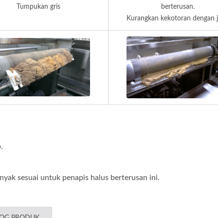
Tumpukan gris
berterusan.
Kurangkan kekotoran dengan j
.
ak sesuai untuk penapis halus berterusan ini.