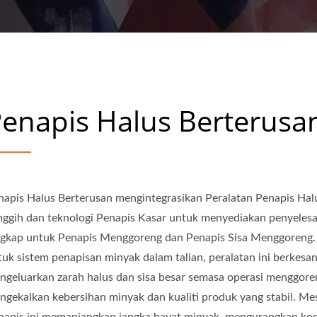
usif. Menyediakan lebih daripada 500 pengeluaran menggoreng 
industri gelombang mikro yang disesuaikan.
enapis Halus Berterusa
napis Halus Berterusan mengintegrasikan Peralatan Penapis Hal
nggih dan teknologi Penapis Kasar untuk menyediakan penyelesa
ngkap untuk Penapis Menggoreng dan Penapis Sisa Menggoreng.
tuk sistem penapisan minyak dalam talian, peralatan ini berkesa
ngeluarkan zarah halus dan sisa besar semasa operasi menggore
ngekalkan kebersihan minyak dan kualiti produk yang stabil. Mes