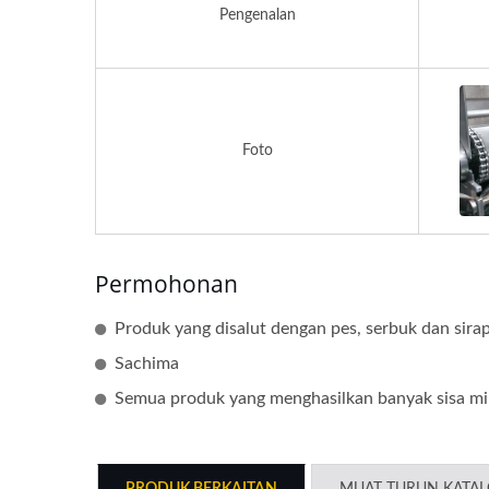
Pengenalan
Foto
Permohonan
Produk yang disalut dengan pes, serbuk dan sirap
Sachima
Semua produk yang menghasilkan banyak sisa miny