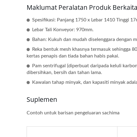
Maklumat Peralatan Produk Berkait
Spesifikasi: Panjang 1750 x Lebar 1410 Tinggi 
Lebar Tali Konveyor: 970mm.
Bahan: Kukuh dan mudah diselenggara dengan m
Reka bentuk mesh khasnya termasuk sehingga 80 
kertas penapis dan tiada bahan habis pakai.
Pam sentrifugal (diperbuat daripada keluli kar
dibersihkan, bersih dan tahan lama.
Kawalan tahap minyak, dan kapasiti minyak adala
Suplemen
Contoh untuk barisan pengeluaran sachima