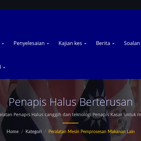
n
Penyelesaian
Kajian kes
Berita
Soalan
d
Penapis Halus Berterusan
alatan Penapis Halus canggih dan teknologi Penapis Kasar untuk 
a untuk sistem penapisan minyak dalam talian, peralatan ini be
bersihan minyak dan kualiti produk yang stabil. Mesin Sisa Pen
Home
/
Kategori
/
Peralatan Mesin Pemprosesan Makanan Lain
stasi dalam barisan pengeluaran menggoreng industri. / TSHS a