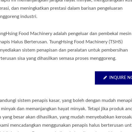
napis ini memanjangkan jangka hayat minyak, mengurangkan ko
erasi, dan meningkatkan prestasi dalam barisan pengeluaran
nggoreng industri.
ungHsing Food Machinery adalah pengeluar dan pembekal mesin
napis Halus Berterusan. TsungHsing Food Machinery (TSHS)
nyediakan sistem penapisan dan peralatan untuk pembersihan
rterusan sisa yang dihasilkan semasa proses menggoreng.
INQUIRE 
gandungi sistem penapis kasar, yang boleh dengan mudah menapi
i minyak dan memanjangkan hayat minyak. Tetapi jika produk an
sidu yang besar akan dihasilkan, yang mudah menyebabkan kerosa
i, kami mencadangkan menggunakan penapis halus berterusan un