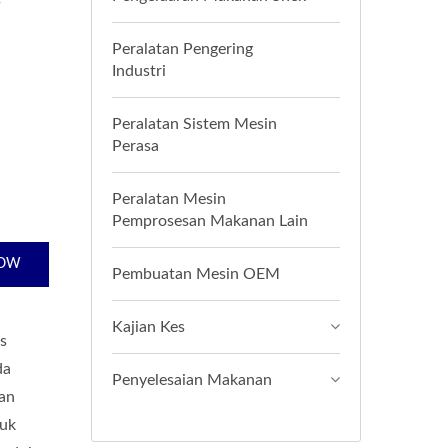
s
Peralatan Pengering
Industri
Peralatan Sistem Mesin
Perasa
Peralatan Mesin
Pemprosesan Makanan Lain
NOW
Pembuatan Mesin OEM
Kajian Kes
s
da
Penyelesaian Makanan
kan
tuk