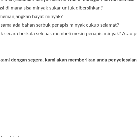
i di mana sisa minyak sukar untuk dibersihkan?
uk memanjangkan hayat minyak?
hu sama ada bahan serbuk penapis minyak cukup selamat?
k secara berkala selepas membeli mesin penapis minyak? Atau p
i kami dengan segera, kami akan memberikan anda penyelesaian 
ngering Industri Tersuai
Penggoreng Konve