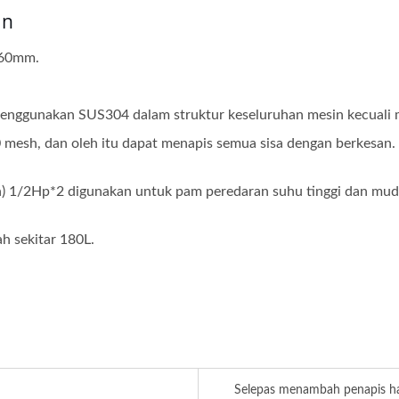
an
1760mm.
enggunakan SUS304 dalam struktur keseluruhan mesin kecuali 
mesh, dan oleh itu dapat menapis semua sisa dengan berkesan.
bon) 1/2Hp*2 digunakan untuk pam peredaran suhu tinggi dan mu
h sekitar 180L.
Selepas menambah penapis ha