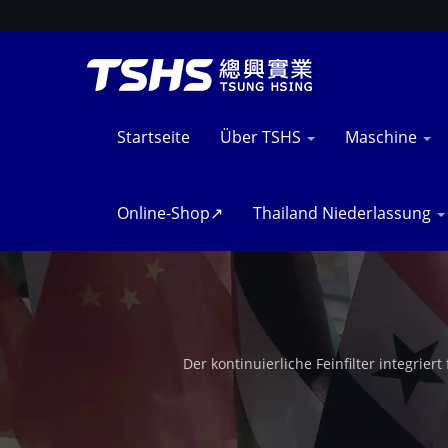
Startseite
Über TSHS
Maschine
Online-Shop↗
Thailand Niederlassung
Der kontinuierliche Feinfilter integriert
Frittierrückstandsfilter bereitzustellen. Entw
Frittierbetriebs, wodurch die Ölreinheit und d
senkt die Betriebskosten und verbessert die Leis