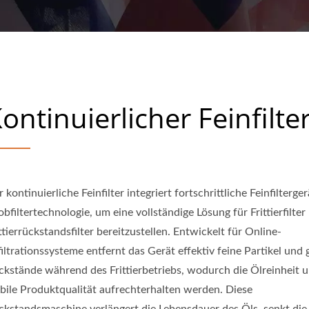
izsystem. Über 500 Frittierproduktionen weltweit bereitgestellt. 
Mikrowellentrockner an.
ontinuierlicher Feinfilte
 kontinuierliche Feinfilter integriert fortschrittliche Feinfilterge
bfiltertechnologie, um eine vollständige Lösung für Frittierfilter
ttierrückstandsfilter bereitzustellen. Entwickelt für Online-
iltrationssysteme entfernt das Gerät effektiv feine Partikel und
ckstände während des Frittierbetriebs, wodurch die Ölreinheit u
abile Produktqualität aufrechterhalten werden. Diese