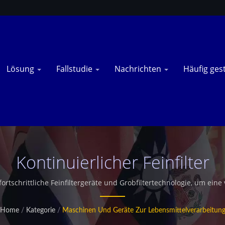
Lösung
Fallstudie
Nachrichten
Häufig ges
Kontinuierlicher Feinfilter
 fortschrittliche Feinfiltergeräte und Grobfiltertechnologie, um eine 
ickelt für Online-Ölfiltrationssysteme entfernt das Gerät effektiv 
ie stabile Produktqualität aufrechterhalten werden. Diese Rücksta
Home
/
Kategorie
/
Maschinen Und Geräte Zur Lebensmittelverarbeitun
tung in industriellen Frittierproduktionslinien. / TSHS ist ein prof