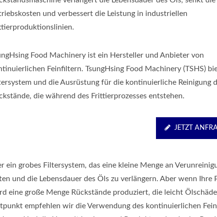
ckstandsmaschine verlängert die Lebensdauer des Öls, senkt die
riebskosten und verbessert die Leistung in industriellen
ttierproduktionslinien.
ungHsing Food Machinery ist ein Hersteller und Anbieter von
ntinuierlichen Feinfiltern. TsungHsing Food Machinery (TSHS) bi
ltersystem und die Ausrüstung für die kontinuierliche Reinigung 
ckstände, die während des Frittierprozesses entstehen.
JETZT ANFR
er ein grobes Filtersystem, das eine kleine Menge an Verunreini
alten und die Lebensdauer des Öls zu verlängern. Aber wenn Ihre
wird eine große Menge Rückstände produziert, die leicht Ölschäd
tpunkt empfehlen wir die Verwendung des kontinuierlichen Feinf