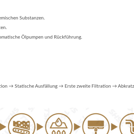
ustrietrockner Nach Maß
Kontinuierlicher
hemischen Substanzen.
Förderbandfrittie
ten.
utomatische Ölpumpen und Rückführung.
ion → Statische Ausfällung → Erste zweite Filtration → Abkra