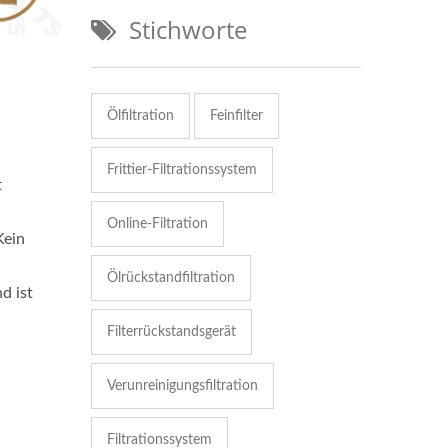
Stichworte
Ölfiltration
Feinfilter
Frittier-Filtrationssystem
t
Online-Filtration
Kein
Ölrückstandfiltration
d ist
Filterrückstandsgerät
Verunreinigungsfiltration
Filtrationssystem