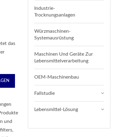
Industrie-
Trocknungsanlagen
Würzmaschinen-
Systemausrüstung
etet das
der
Maschinen Und Geräte Zur
Lebensmittelverarbeitung
OEM-Maschinenbau
AGEN
Fallstudie
gungen
Lebensmittel-Lösung
 Produkte
en und
ilters,