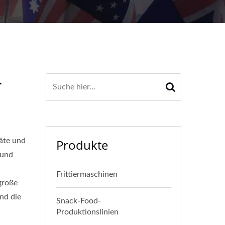
Bieten auch maßgeschneiderte industrielle
r
räte und
Produkte
 und
Frittiermaschinen
 große
nd die
Snack-Food-
Produktionslinien