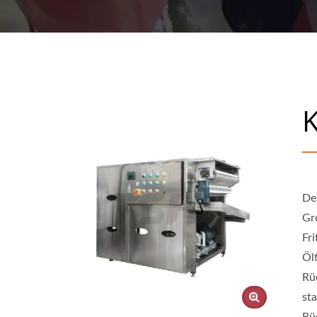
Wir haben ein exklusives patentiertes He
K
Der
Gro
Fri
Ölf
Rü
st