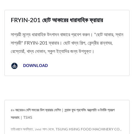
FRYIN-201 ছোট আকারের ধারাবাহিক ফ্রায়ার
সাশ্রয়ী মূল্যে ধারাবাহিক উৎপাদন বাজারে প্রবেশ করুন। "ছোট আকার, স্থান
সাশ্রয়ী" FRYIN-201 ফ্রায়ার। ছোট খাদ্য শিল্প, কেন্দ্রীয় রান্নাঘর,
রেস্তোরাঁ, খাদ্য দোকান, স্কুল ইত্যাদির জন্য উপযুক্ত।
DOWNLOAD
৫০ বছরেরও বেশি সময়ের ডিপ ফ্রায়ার মেশিন | স্ন্যাক ফুড প্রসেসিং যন্ত্রপাতি ও টার্নকি প্রকল্প
সরবরাহ | TSHS
তাইওয়ানে অবস্থিত, ১৯৬৫ সাল থেকে, TSUNG HSING FOOD MACHINERY CO.,