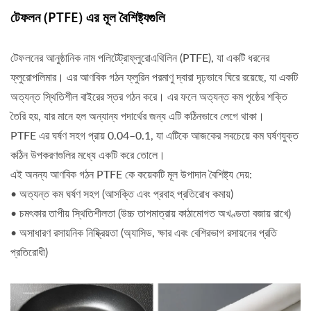
টেফলন (PTFE) এর মূল বৈশিষ্ট্যগুলি
টেফলনের আনুষ্ঠানিক নাম পলিটেট্রাফ্লুরোএথিলিন (PTFE), যা একটি ধরনের
ফ্লুরোপলিমার। এর আণবিক গঠন ফ্লুরিন পরমাণু দ্বারা দৃঢ়ভাবে ঘিরে রয়েছে, যা একটি
অত্যন্ত স্থিতিশীল বাইরের স্তর গঠন করে। এর ফলে অত্যন্ত কম পৃষ্ঠের শক্তি
তৈরি হয়, যার মানে হল অন্যান্য পদার্থের জন্য এটি কঠিনভাবে লেগে থাকা।
PTFE এর ঘর্ষণ সহগ প্রায় 0.04–0.1, যা এটিকে আজকের সবচেয়ে কম ঘর্ষণযুক্ত
কঠিন উপকরণগুলির মধ্যে একটি করে তোলে।
এই অনন্য আণবিক গঠন PTFE কে কয়েকটি মূল উপাদান বৈশিষ্ট্য দেয়:
• অত্যন্ত কম ঘর্ষণ সহগ (আসক্তি এবং প্রবাহ প্রতিরোধ কমায়)
• চমৎকার তাপীয় স্থিতিশীলতা (উচ্চ তাপমাত্রায় কাঠামোগত অখণ্ডতা বজায় রাখে)
• অসাধারণ রসায়নিক নিষ্ক্রিয়তা (অ্যাসিড, ক্ষার এবং বেশিরভাগ রসায়নের প্রতি
প্রতিরোধী)