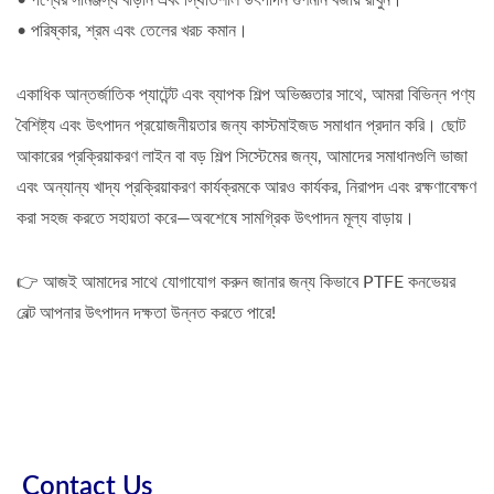
• পণ্যের সামঞ্জস্য বাড়ান এবং স্থিতিশীল উৎপাদন গুণমান বজায় রাখুন।
• পরিষ্কার, শ্রম এবং তেলের খরচ কমান।
একাধিক আন্তর্জাতিক প্যাটেন্ট এবং ব্যাপক শিল্প অভিজ্ঞতার সাথে, আমরা বিভিন্ন পণ্য
বৈশিষ্ট্য এবং উৎপাদন প্রয়োজনীয়তার জন্য কাস্টমাইজড সমাধান প্রদান করি। ছোট
আকারের প্রক্রিয়াকরণ লাইন বা বড় শিল্প সিস্টেমের জন্য, আমাদের সমাধানগুলি ভাজা
এবং অন্যান্য খাদ্য প্রক্রিয়াকরণ কার্যক্রমকে আরও কার্যকর, নিরাপদ এবং রক্ষণাবেক্ষণ
করা সহজ করতে সহায়তা করে—অবশেষে সামগ্রিক উৎপাদন মূল্য বাড়ায়।
👉 আজই আমাদের সাথে যোগাযোগ করুন জানার জন্য কিভাবে PTFE কনভেয়র
বেল্ট আপনার উৎপাদন দক্ষতা উন্নত করতে পারে!