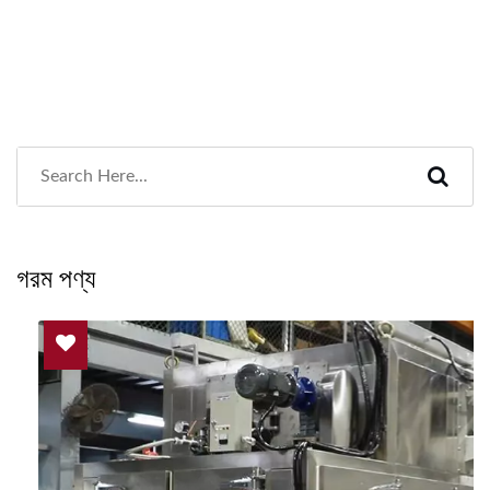
গরম পণ্য