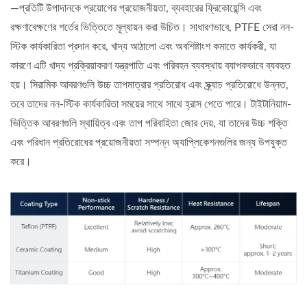
—প্রতিটি উপাদানকে প্রয়োগের প্রয়োজনীয়তা, ব্যবহারের ফ্রিকোয়েন্সি এবং
রক্ষণাবেক্ষণের শর্তের ভিত্তিতে মূল্যায়ন করা উচিত। সাধারণভাবে, PTFE সেরা নন-
স্টিক কার্যকারিতা প্রদান করে, খাদ্য আঠালো এবং অবশিষ্টাংশ কমাতে কার্যকরী, যা
কারণে এটি খাদ্য প্রক্রিয়াকরণ যন্ত্রপাতি এবং পরিবহন ব্যবস্থায় ব্যাপকভাবে ব্যবহৃত
হয়। সিরামিক আবরণগুলি উচ্চ তাপমাত্রার প্রতিরোধ এবং স্ক্র্যাচ প্রতিরোধে উন্নত,
তবে তাদের নন-স্টিক কার্যকারিতা সময়ের সাথে সাথে হ্রাস পেতে পারে। টাইটানিয়াম-
ভিত্তিক আবরণগুলি স্থায়িত্ব এবং তাপ পরিবাহিতা জোর দেয়, যা তাদের উচ্চ শক্তি
এবং পরিধান প্রতিরোধের প্রয়োজনীয়তা সম্পন্ন অ্যাপ্লিকেশনগুলির জন্য উপযুক্ত
করে।