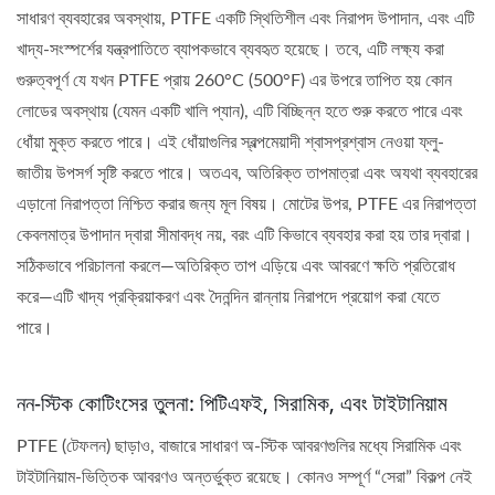
সাধারণ ব্যবহারের অবস্থায়, PTFE একটি স্থিতিশীল এবং নিরাপদ উপাদান, এবং এটি
খাদ্য-সংস্পর্শের যন্ত্রপাতিতে ব্যাপকভাবে ব্যবহৃত হয়েছে। তবে, এটি লক্ষ্য করা
গুরুত্বপূর্ণ যে যখন PTFE প্রায় 260°C (500°F) এর উপরে তাপিত হয় কোন
লোডের অবস্থায় (যেমন একটি খালি প্যান), এটি বিচ্ছিন্ন হতে শুরু করতে পারে এবং
ধোঁয়া মুক্ত করতে পারে। এই ধোঁয়াগুলির স্বল্পমেয়াদী শ্বাসপ্রশ্বাস নেওয়া ফ্লু-
জাতীয় উপসর্গ সৃষ্টি করতে পারে। অতএব, অতিরিক্ত তাপমাত্রা এবং অযথা ব্যবহারের
এড়ানো নিরাপত্তা নিশ্চিত করার জন্য মূল বিষয়। মোটের উপর, PTFE এর নিরাপত্তা
কেবলমাত্র উপাদান দ্বারা সীমাবদ্ধ নয়, বরং এটি কিভাবে ব্যবহার করা হয় তার দ্বারা।
সঠিকভাবে পরিচালনা করলে—অতিরিক্ত তাপ এড়িয়ে এবং আবরণে ক্ষতি প্রতিরোধ
করে—এটি খাদ্য প্রক্রিয়াকরণ এবং দৈনন্দিন রান্নায় নিরাপদে প্রয়োগ করা যেতে
পারে।
নন-স্টিক কোটিংসের তুলনা: পিটিএফই, সিরামিক, এবং টাইটানিয়াম
PTFE (টেফলন) ছাড়াও, বাজারে সাধারণ অ-স্টিক আবরণগুলির মধ্যে সিরামিক এবং
টাইটানিয়াম-ভিত্তিক আবরণও অন্তর্ভুক্ত রয়েছে। কোনও সম্পূর্ণ “সেরা” বিকল্প নেই