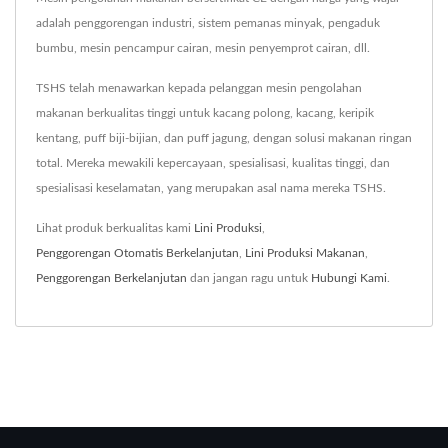
adalah penggorengan industri, sistem pemanas minyak, pengaduk
bumbu, mesin pencampur cairan, mesin penyemprot cairan, dll.
TSHS telah menawarkan kepada pelanggan mesin pengolahan
makanan berkualitas tinggi untuk kacang polong, kacang, keripik
kentang, puff biji-bijian, dan puff jagung, dengan solusi makanan ringan
total. Mereka mewakili kepercayaan, spesialisasi, kualitas tinggi, dan
spesialisasi keselamatan, yang merupakan asal nama mereka TSHS.
Lihat produk berkualitas kami
Lini Produksi
,
Penggorengan Otomatis Berkelanjutan
,
Lini Produksi Makanan
,
Penggorengan Berkelanjutan
dan jangan ragu untuk
Hubungi Kami
.