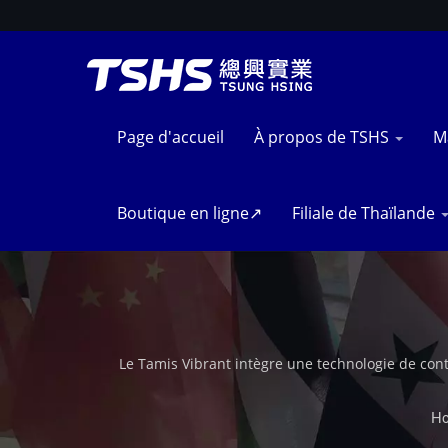
Page d'accueil
À propos de TSHS
M
Boutique en ligne↗
Filiale de Thaïlande
Le Tamis Vibrant intègre une technologie de co
système d'alimentation efficace pour les lignes d
stabilité opérationnelle accrue. Adapté aux proce
H
opérations de transformation alimentaire indust