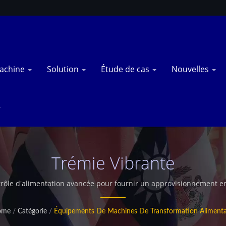
achine
Solution
Étude de cas
Nouvelles
Trémie Vibrante
ntrôle d'alimentation avancée pour fournir un approvisionnement 
e production continues, il garantit une régulation du flux constant
ssus de friture, de séchage, d'assaisonnement et d'emballage, cett
ome
/
Catégorie
/
Équipements De Machines De Transformation Alimenta
rielle fiables et augmente l'efficacité globale de la production. /