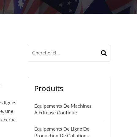
ans le monde entier. Offre également un séchoir
n
Produits
s lignes
Équipements De Machines
te, une
À Friteuse Continue
 accrue.
Équipements De Ligne De
Production De Collations