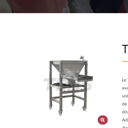
alimentaires. Nous avons un système de chauffa
T
Le
av
un
de 
dis
Ad