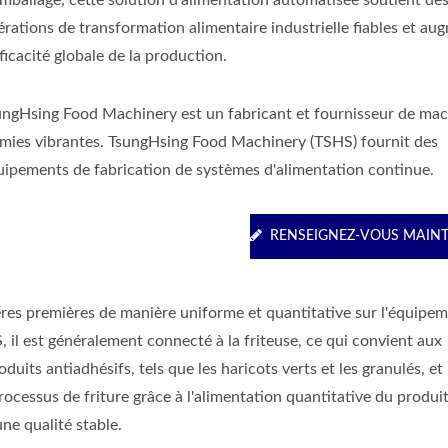
emballage, cette solution d'alimentation automatisée soutient de
érations de transformation alimentaire industrielle fiables et au
fficacité globale de la production.
ungHsing Food Machinery est un fabricant et fournisseur de mac
émies vibrantes. TsungHsing Food Machinery (TSHS) fournit des
uipements de fabrication de systèmes d'alimentation continue.
RENSEIGNEZ-VOUS MAIN
ères premières de manière uniforme et quantitative sur l'équipe
 il est généralement connecté à la friteuse, ce qui convient aux
oduits antiadhésifs, tels que les haricots verts et les granulés, et
cessus de friture grâce à l'alimentation quantitative du produit,
ne qualité stable.