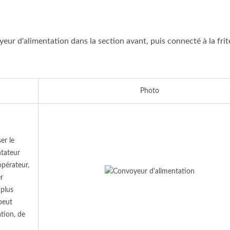
ur d'alimentation dans la section avant, puis connecté à la fri
Photo
er le
ntateur
opérateur,
er
 plus
peut
ation, de