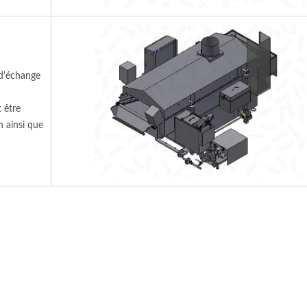
Sèche-Linge Industriel
Friteuse À Convoy
Personnalisé
Continue
 d'échange
 être
n ainsi que