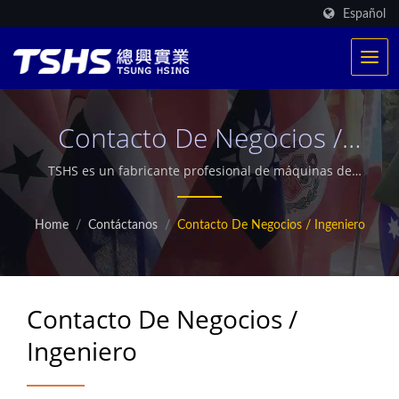
Español
Contacto De Negocios /
Ingeniero
TSHS es un fabricante profesional de máquinas de
alimentos. Contamos con un sistema de calefacción
patentado exclusivo. Hemos proporcionado más de
Home
/
Contáctanos
/
Contacto De Negocios / Ingeniero
500 producciones de fritura en todo el mundo.
También ofrecemos secadores industriales de
microondas personalizados.
Contacto De Negocios /
Ingeniero