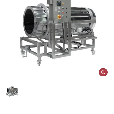
Ayrıca özelleştirilmiş mikrodalga endüstriyel kurutucu
sunuyoruz.