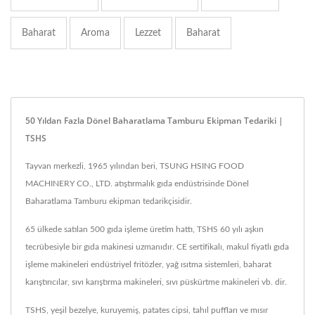
Baharat
Aroma
Lezzet
Baharat
50 Yıldan Fazla Dönel Baharatlama Tamburu Ekipman Tedariki |
TSHS
Tayvan merkezli, 1965 yılından beri, TSUNG HSING FOOD
MACHINERY CO., LTD. atıştırmalık gıda endüstrisinde Dönel
Baharatlama Tamburu ekipman tedarikçisidir.
65 ülkede satılan 500 gıda işleme üretim hattı, TSHS 60 yılı aşkın
tecrübesiyle bir gıda makinesi uzmanıdır. CE sertifikalı, makul fiyatlı gıda
işleme makineleri endüstriyel fritözler, yağ ısıtma sistemleri, baharat
karıştırıcılar, sıvı karıştırma makineleri, sıvı püskürtme makineleri vb. dir.
TSHS, yeşil bezelye, kuruyemiş, patates cipsi, tahıl puffları ve mısır