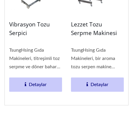
Vibrasyon Tozu
Lezzet Tozu
Serpici
Serpme Makinesi
TsungHsing Gıda
TsungHsing Gıda
Makineleri, titreşimli toz
Makineleri, bir aroma
serpme ve döner baharat
tozu serpen makine
tamburu makinesi
üreticisi ve tedarikçisidir.
üreticisi...
Ürünlerin...
Detaylar
Detaylar