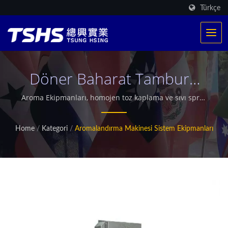
Türkçe
Döner Baharat Tamburu
Ekipmanı
Aroma Ekipmanları, homojen toz kaplama ve sıvı sprey
uygulaması sağlamak için gelişmiş Aroma Makinesi
teknolojisini Dönme Aroma Tamburu tasarımı ile
Home
/
Kategori
/
Aromalandırma Makinesi Sistem Ekipmanları
entegre eder. Patates cipsleri, kuruyemişler, ekstrüde
atıştırmalıklar ve çeşitli gıda ürünleri için tasarlanan
sistem, tutarlı aroma kaplaması, hassas dozaj kontrolü
ve verimli sürekli üretim sağlar. Bu güvenilir aroma
çözümü, ürün lezzeti tutarlılığını ve endüstriyel ölçekli
performansı artırır. / TSHS profesyonel bir gıda
makinesi üreticisidir. Özel patentli ısıtma sistemimiz
var. Dünyada 500'den fazla kızartma üretimi sağladık.