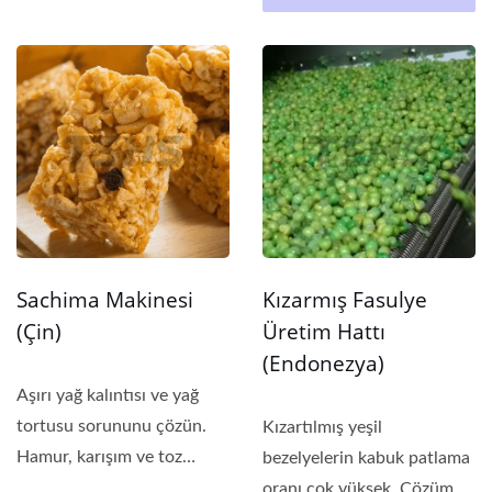
Sachima Makinesi
Kızarmış Fasulye
(Çin)
Üretim Hattı
(Endonezya)
Aşırı yağ kalıntısı ve yağ
tortusu sorununu çözün.
Kızartılmış yeşil
Hamur, karışım ve toz
bezelyelerin kabuk patlama
kaplama...
oranı çok yüksek. Çözüm