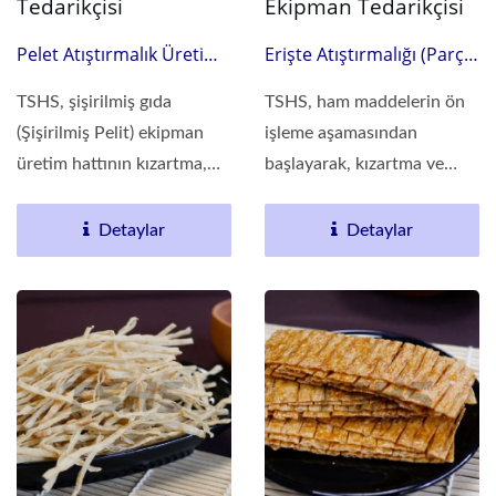
Tedarikçisi
Ekipman Tedarikçisi
Pelet Atıştırmalık Üretim
Erişte Atıştırmalığı (Parça)
Hattı
Üretim Hattı
TSHS, şişirilmiş gıda
TSHS, ham maddelerin ön
(Şişirilmiş Pelit) ekipman
işleme aşamasından
üretim hattının kızartma,
başlayarak, kızartma ve
baharatlama,...
baharatlama süreçlerinin...
Detaylar
Detaylar