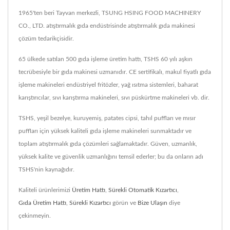
1965'ten beri Tayvan merkezli, TSUNG HSING FOOD MACHINERY
CO., LTD. atıştırmalık gıda endüstrisinde atıştırmalık gıda makinesi
çözüm tedarikçisidir.
65 ülkede satılan 500 gıda işleme üretim hattı, TSHS 60 yılı aşkın
tecrübesiyle bir gıda makinesi uzmanıdır. CE sertifikalı, makul fiyatlı gıda
işleme makineleri endüstriyel fritözler, yağ ısıtma sistemleri, baharat
karıştırıcılar, sıvı karıştırma makineleri, sıvı püskürtme makineleri vb. dir.
TSHS, yeşil bezelye, kuruyemiş, patates cipsi, tahıl puffları ve mısır
puffları için yüksek kaliteli gıda işleme makineleri sunmaktadır ve
toplam atıştırmalık gıda çözümleri sağlamaktadır. Güven, uzmanlık,
yüksek kalite ve güvenlik uzmanlığını temsil ederler; bu da onların adı
TSHS'nin kaynağıdır.
Kaliteli ürünlerimizi
Üretim Hattı
,
Sürekli Otomatik Kızartıcı
,
Gıda Üretim Hattı
,
Sürekli Kızartıcı
görün ve
Bize Ulaşın
diye
çekinmeyin.