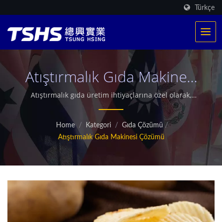
Türkçe
Atıştırmalık Gıda Makinesi
Çözümü
Atıştırmalık gıda üretim ihtiyaçlarına özel olarak,
patates cipsi, muz cipsi, pirinç krakeri, mısır kıvrımları,
rendelenmiş balık atıştırmalıkları, erişte
Home
/
Kategori
/
Gıda Çözümü
/
atıştırmalıkları, bezelye ve kuruyemişler için üretim
Atıştırmalık Gıda Makinesi Çözümü
ekipmanları sunuyoruz. Çözümlerimiz, üreticilerin
süreç kalitesini artırmalarına ve piyasa rekabetçiliğini
güçlendirmelerine yardımcı olan yüksek verimli
otomatik üretim hatları kurmak için tasarlanmıştır. /
TSHS, profesyonel bir gıda makinesi üreticisidir. Özel
patentli ısıtma sistemine sahibiz. Dünyada 500'den
fazla kızartma üretimi sağladık. Ayrıca, özel mikrodalga