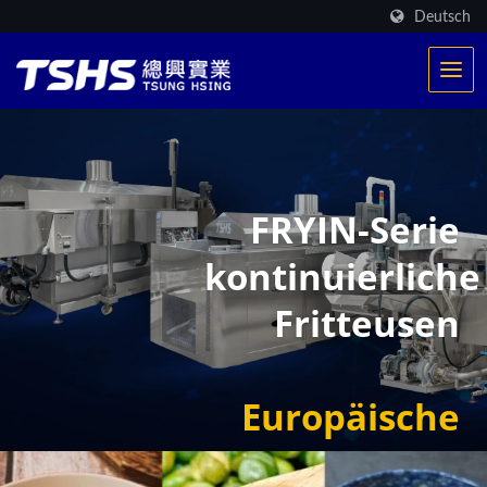
Deutsch
FRYIN-Serie
kontinuierliche
Fritteusen
Europäische
CE-Normen