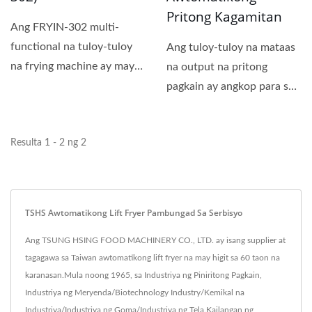
Pritong Kagamitan
Ang FRYIN-302 multi-
functional na tuloy-tuloy
Ang tuloy-tuloy na mataas
na frying machine ay may
na output na pritong
mga katangian ng
pagkain ay angkop para sa
dalawang...
malaking bilang ng mga
produkto,...
Resulta 1 - 2 ng 2
TSHS Awtomatikong Lift Fryer Pambungad Sa Serbisyo
Ang TSUNG HSING FOOD MACHINERY CO., LTD. ay isang supplier at
tagagawa sa Taiwan awtomatikong lift fryer na may higit sa 60 taon na
karanasan.Mula noong 1965, sa Industriya ng Piniritong Pagkain,
Industriya ng Meryenda/Biotechnology Industry/Kemikal na
Industriya/Industriya ng Goma/Industriya ng Tela.Kailangan ng