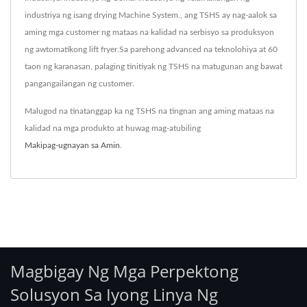
industriya ng isang drying Machine System., ang TSHS ay nag-aalok sa
aming mga customer ng mataas na kalidad na serbisyo sa produksyon
ng awtomatikong lift fryer.Sa parehong advanced na teknolohiya at 60
taon ng karanasan, palaging tinitiyak ng TSHS na matugunan ang bawat
pangangailangan ng customer.
Malugod na tinatanggap ka ng TSHS na tingnan ang aming mataas na
kalidad na mga produkto at huwag mag-atubiling
Makipag-ugnayan sa Amin
.
Magbigay Ng Mga Perpektong
Solusyon Sa Iyong Linya Ng