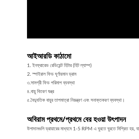
আইআরডি কাঠামো
1. ইনফ্রারেড রেডিয়েন্ট হিটার (হিট ল্যাম্প)
2. স্পাইরাল ফিড ঘূর্ণায়মান ড্রাম
৩.সামগ্রী ফিড পরিমাপ ব্যবস্থা
৪.বায়ু বিতরণ যন্ত্র
৫.বৈদ্যুতিক বায়ুর তাপমাত্রা নিয়ন্ত্রণ এবং সনাক্তকরণ ব্যবস্থা।
অবিরাম প্রথমে/প্রথমে বের হওয়া উৎপাদন
উপাদানগুলি ড্রায়ারের মাধ্যমে 1-5 RPM এ ঘুরতে ঘুরতে মিশ্রিত হয়, 