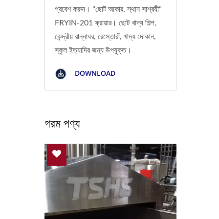
প্রবেশ করুন। "ছোট আকার, স্থান সাশ্রয়ী"
FRYIN-201 ফ্রায়ার। ছোট খাদ্য শিল্প,
কেন্দ্রীয় রান্নাঘর, রেস্তোরাঁ, খাদ্য দোকান,
স্কুল ইত্যাদির জন্য উপযুক্ত।
DOWNLOAD
গরম পণ্য