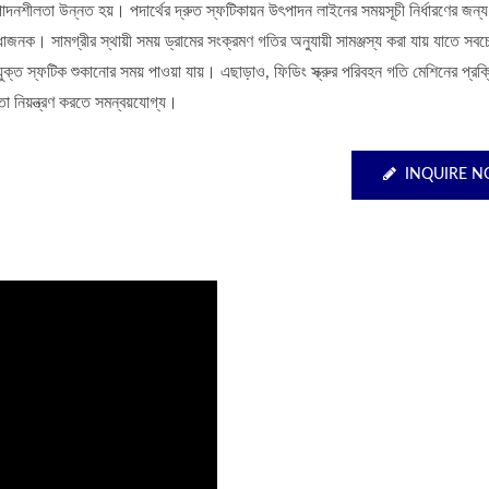
াদনশীলতা উন্নত হয়। পদার্থের দ্রুত স্ফটিকায়ন উৎপাদন লাইনের সময়সূচী নির্ধারণের জন্য
ধাজনক। সামগ্রীর স্থায়ী সময় ড্রামের সংক্রমণ গতির অনুযায়ী সামঞ্জস্য করা যায় যাতে সবচে
ুক্ত স্ফটিক শুকানোর সময় পাওয়া যায়। এছাড়াও, ফিডিং স্ক্রুর পরিবহন গতি মেশিনের প্রক্
তা নিয়ন্ত্রণ করতে সমন্বয়যোগ্য।
INQUIRE 