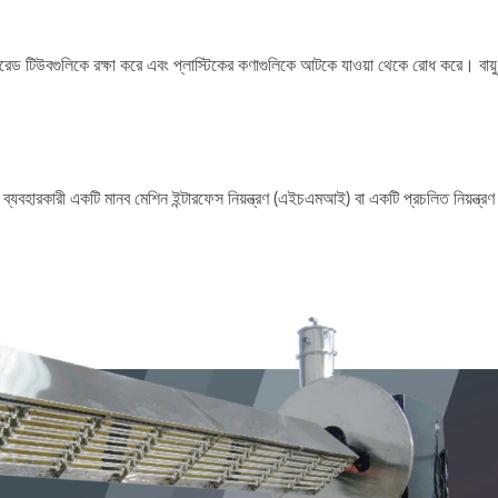
ারেড টিউবগুলিকে রক্ষা করে এবং প্লাস্টিকের কণাগুলিকে আটকে যাওয়া থেকে রোধ করে। বায়ু 
যবহারকারী একটি মানব মেশিন ইন্টারফেস নিয়ন্ত্রণ (এইচএমআই) বা একটি প্রচলিত নিয়ন্ত্রণ
কাস্টমাইজড শিল্প ড্রায়ার
ধারাবাহিক কনভেয়র ফ্রায়ার