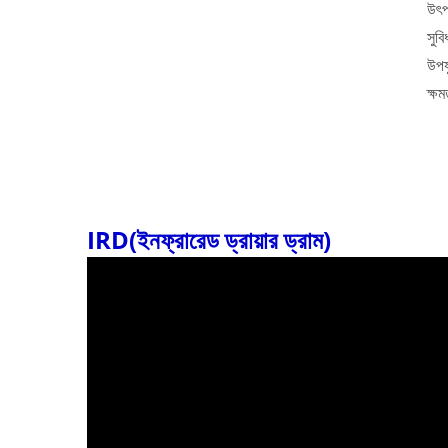
উৎপ
সুবি
উপয
ক্ষম
IRD(ইনফ্রারেড ড্রায়ার ড্রাম)