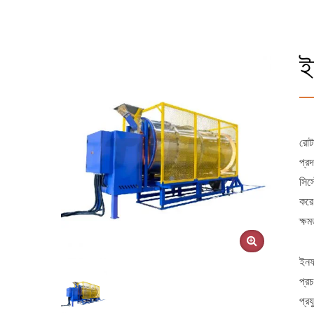
ই
রোটা
প্র
সিস্
করে
ক্ষ
ইনফ্
প্র
প্র