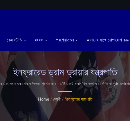
কেস স্টাডি
সংবাদ
প্রশ্নোত্তর
আমাদের সাথে যোগাযোগ করু
ইনফ্রারেড ড্রাম ড্রায়ার যন্ত্রপাতি
যকর এবং সমান শুকানোর কর্মক্ষমতা প্রদান করে। এটি একটি ধারাবাহিক শুকানোর মেশিন বা ব্যাচ শুকানোর
রে। খাদ্য প্রক্রিয়াকরণ এবং শিল্প অ্যাপ্লিকেশনের জন্য ডিজাইন করা, এই শুকানোর যন্ত্রপাতি উচ্চ
টিয়া পেটেন্টযুক্ত হিটিং সিস্টেম রয়েছে। বিশ্বজুড়ে 500টিরও বেশি ফ্রাইং উৎপাদন সরবরাহ করা হ
Home
/
শ্রেণী
/
শিল্প ড্রায়ার যন্ত্রপাতি