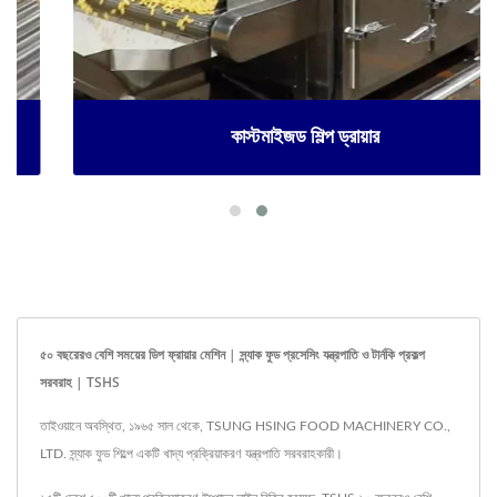
কাস্টমাইজড শিল্প ড্রায়ার
৫০ বছরেরও বেশি সময়ের ডিপ ফ্রায়ার মেশিন | স্ন্যাক ফুড প্রসেসিং যন্ত্রপাতি ও টার্নকি প্রকল্প
সরবরাহ | TSHS
তাইওয়ানে অবস্থিত, ১৯৬৫ সাল থেকে, TSUNG HSING FOOD MACHINERY CO.,
LTD. স্ন্যাক ফুড শিল্পে একটি খাদ্য প্রক্রিয়াকরণ যন্ত্রপাতি সরবরাহকারী।