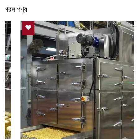
গরম পণ্য