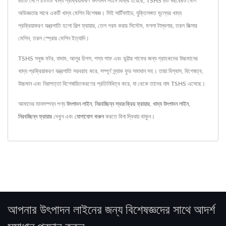
৬৫টি দেশে ৫০০টি খাদ্য প্রক্রিয়াকরণ উৎপাদন লাইন বিক্রি হয়েছে, TSHS ৬০ বছরেরও বেশি
অভিজ্ঞতার সাথে একটি খাদ্য মেশিন বিশেষজ্ঞ। সিই সার্টিফাইড, যুক্তিসঙ্গত মূল্যের খাদ্য
প্রক্রিয়াকরণ যন্ত্রপাতি হলো শিল্প ফ্রায়ার, তেল গরম করার সিস্টেম, মশলা টাম্বলার, তরল মিক্সার
মেশিন, তরল স্প্রোর মেশিন ইত্যাদি।
TSHS সবুজ মটর, বাদাম, আলুর চিপস, শস্য পাফ এবং ভুট্টার পাফের জন্য গ্রাহকদের উচ্চমানের
খাদ্য প্রক্রিয়াকরণ যন্ত্রপাতি সরবরাহ করে, সম্পূর্ণ স্ন্যাক ফুড সমাধান সহ। তারা বিশ্বাস, বিশেষত্ব,
উচ্চমান এবং নিরাপত্তা বিশেষায়িতকরণের প্রতিনিধিত্ব করে, যা থেকে তাদের নাম TSHS এসেছে।
আমাদের মানসম্পন্ন পণ্য
উৎপাদন লাইন
,
নিরবচ্ছিন্ন স্বয়ংক্রিয় ফ্রায়ার
,
খাদ্য উৎপাদন লাইন
,
নিরবচ্ছিন্ন ফ্রায়ার
দেখুন এবং
যোগাযোগ করুন
করতে বিনা দ্বিধায় থাকুন।
আপনার উৎপাদন লাইনের জন্য বিশেষজ্ঞদের সাথে আদর্শ